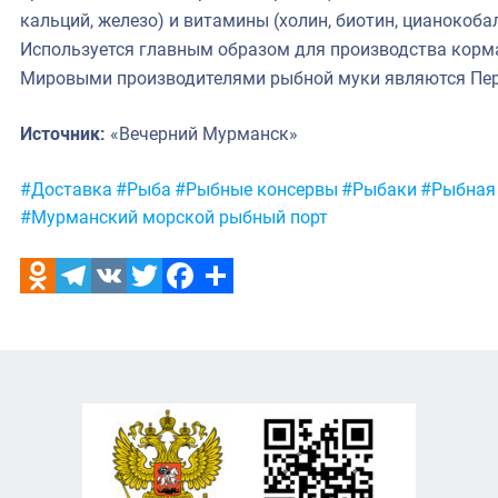
кальций, железо) и витамины (холин, биотин, цианокоба
Используется главным образом для производства корма
Мировыми производителями рыбной муки являются Перу
Источник:
«Вечерний Мурманск»
Метки:
#Доставка
#Рыба
#Рыбные консервы
#Рыбаки
#Рыбная
#Мурманский морской рыбный порт
Odnoklassniki
Telegram
VK
Twitter
Facebook
Отправить