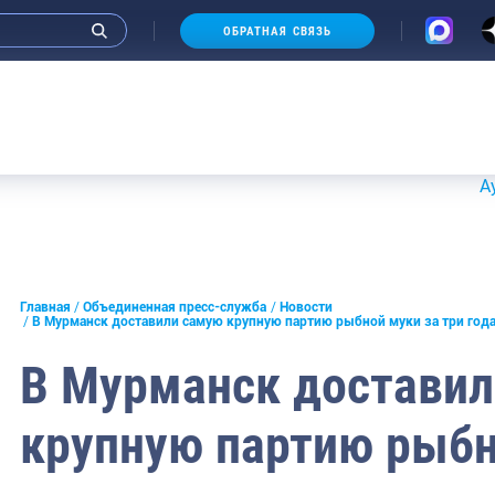
ОБРАТНАЯ СВЯЗЬ
Аукционы 
и интервью руководства
Главная
Объединенная пресс-служба
Новости
В Мурманск доставили самую крупную партию рыбной муки за три год
СМИ
В Мурманск достави
конференции
крупную партию рыбн
ическая литература
России