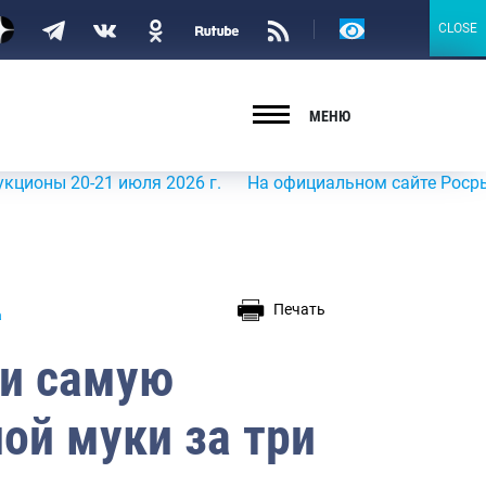
Версия
CLOSE
CLOSE
для
слабовидящих
МЕНЮ
20-21 июля 2026 г.
На официальном сайте Росрыболовств
Печать
а
ли самую
ой муки за три