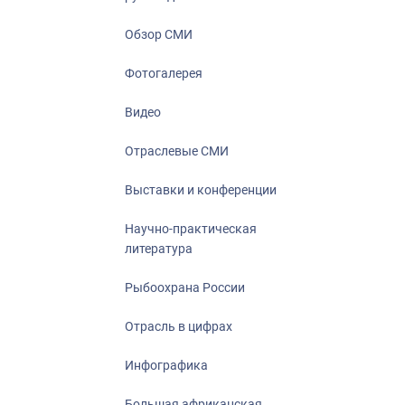
Отрасль в ци
Инфографика
Обзор СМИ
Большая афр
Фотогалерея
Укрепление д
ценностей
Видео
События в Ро
Отраслевые СМИ
Выставки и конференции
Научно-практическая
литература
Рыбоохрана России
Отрасль в цифрах
Инфографика
Большая африканская