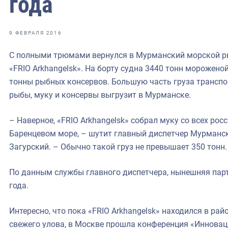
года
фрах
иканская экспедиция
9 ФЕВРАЛЯ 2016
уховно-нравственных
С полными трюмами вернулся в Мурманский морской р
«FRIO Arkhangelsk». На борту судна 3440 тонн морожено
ссии и мире
тонны рыбных консервов. Большую часть груза транспорт
рыбы, муку и консервы выгрузит в Мурманске.
– Наверное, «FRIO Arkhangelsk» собрал муку со всех р
Баренцевом море, – шутит главный диспетчер Мурманс
Загурский. – Обычно такой груз не превышает 350 тонн.
По данным службы главного диспетчера, нынешняя парт
года.
Интересно, что пока «FRIO Arkhangelsk» находился в ра
свежего улова, в Москве прошла конференция «Инновац