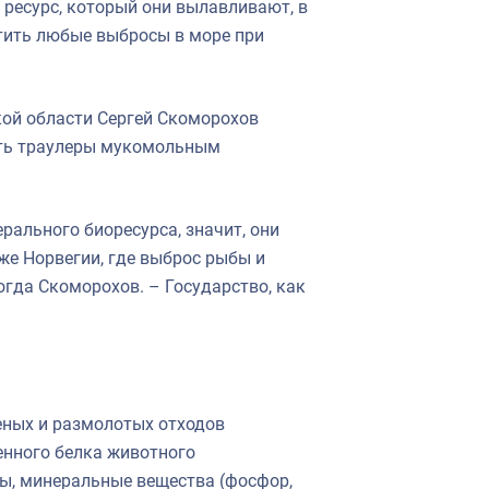
 ресурс, который они вылавливают, в
атить любые выбросы в море при
кой области Сергей Скоморохов
ать траулеры мукомольным
ального биоресурса, значит, они
же Норвегии, где выброс рыбы и
огда Скоморохов. – Государство, как
еных и размолотых отходов
нного белка животного
ы, минеральные вещества (фосфор,