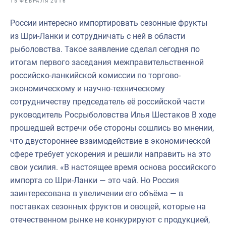
15 ФЕВРАЛЯ 2016
Отраслевые СМИ
России интересно импортировать сезонные фрукты
Выставки и конференции
из Шри-Ланки и сотрудничать с ней в области
Научно-практическая литература
рыболовства. Такое заявление сделал сегодня по
итогам первого заседания межправительственной
Рыбоохрана России
российско-ланкийской комиссии по торгово-
Отрасль в цифрах
экономическому и научно-техническому
сотрудничеству председатель её российской части
Инфографика
руководитель Росрыболовства Илья Шестаков В ходе
Большая африканская экспедиция
прошедшей встречи обе стороны сошлись во мнении,
что двустороннее взаимодействие в экономической
Укрепление духовно-нравственных ценностей
сфере требует ускорения и решили направить на это
События в России и мире
свои усилия. «В настоящее время основа российского
импорта со Шри-Ланки — это чай. Но Россия
заинтересована в увеличении его объёма — в
поставках сезонных фруктов и овощей, которые на
отечественном рынке не конкурируют с продукцией,