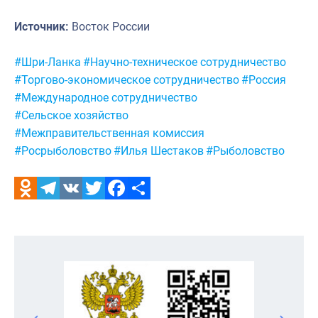
Источник:
Восток России
Метки:
#Шри-Ланка
#Научно-техническое сотрудничество
#Торгово-экономическое сотрудничество
#Россия
#Международное сотрудничество
#Сельское хозяйство
#Межправительственная комиссия
#Росрыболовство
#Илья Шестаков
#Рыболовство
Odnoklassniki
Telegram
VK
Twitter
Facebook
Отправить