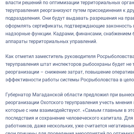
власти решений по оптимизации территориальных органов
теруправления реорганизуют путем присоединения к др
подразделения. Они будут выдавать разрешения на пра
оформлять сертификаты, подтверждающие законность в
надзорные функции. Кадрами, финансами, снабжением 
аппараты территориальных управлений.
Как отметил заместитель руководителя Росрыболовства
теруправления штат инспекторов рыбоохраны будет не т
реорганизации – снижение затрат, повышение оператив
эффективности работы системы Росрыболовства в цело
Губернатор Магаданской области предложил при вынес
реорганизации Охотского теруправления учесть мнения 
которые с ним взаимодействуют. «Самым главным в эт
последствия и сохранение человеческого капитала. Дл
работников, даже нескольких, уже считается негативн
свои причины для проведения мероприятий по оптимиза