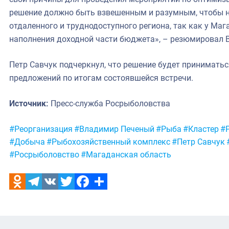
решение должно быть взвешенным и разумным, чтобы н
отдаленного и труднодоступного региона, так как у Ма
наполнения доходной части бюджета», – резюмировал 
Петр Савчук подчеркнул, что решение будет приниматься
предложений по итогам состоявшейся встречи.
Источник:
Пресс-служба Росрыболовства
Метки:
#Реорганизация
#Владимир Печеный
#Рыба
#Кластер
#
#Добыча
#Рыбохозяйственный комплекс
#Петр Савчук
#Росрыболовство
#Магаданская область
Odnoklassniki
Telegram
VK
Twitter
Facebook
Отправить