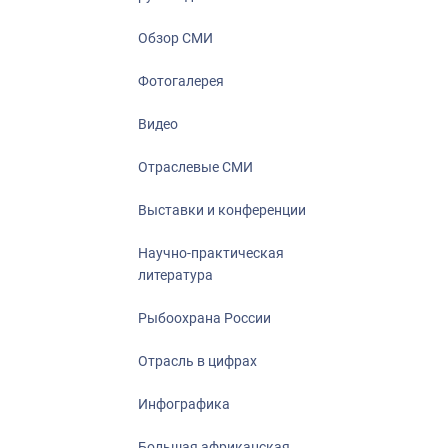
Отрасль в ци
Инфографика
Обзор СМИ
Большая афр
Фотогалерея
Укрепление д
ценностей
Видео
События в Ро
Отраслевые СМИ
Выставки и конференции
Научно-практическая
литература
Рыбоохрана России
Отрасль в цифрах
Инфографика
Большая африканская