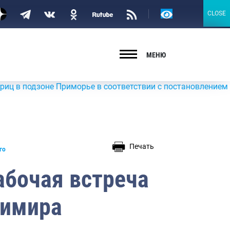
Версия
CLOSE
CLOSE
для
слабовидящих
МЕНЮ
е Приморье в соответствии с постановлением Правительст
Печать
го
абочая встреча
димира