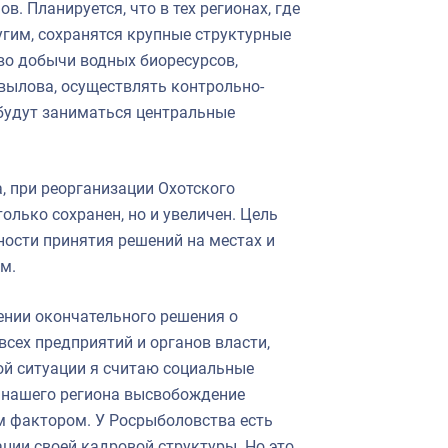
. Планируется, что в тех регионах, где
угим, сохранятся крупные структурные
во добычи водных биоресурсов,
ылова, осуществлять контрольно-
будут заниматься центральные
, при реорганизации Охотского
олько сохранен, но и увеличен. Цель
ности принятия решений на местах и
м.
ении окончательного решения о
всех предприятий и органов власти,
ой ситуации я считаю социальные
я нашего региона высвобождение
ым фактором. У Росрыболовства есть
ции своей кадровой структуры. Но это