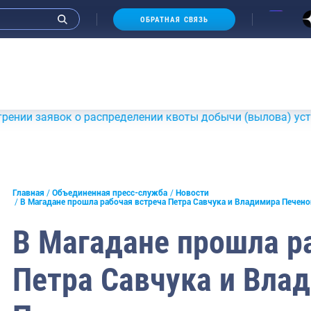
ОБРАТНАЯ СВЯЗЬ
 о распределении квоты добычи (вылова) устриц в подзон
и интервью руководства
Главная
Объединенная пресс-служба
Новости
В Магадане прошла рабочая встреча Петра Савчука и Владимира Печено
СМИ
В Магадане прошла р
конференции
Петра Савчука и Вла
ическая литература
России