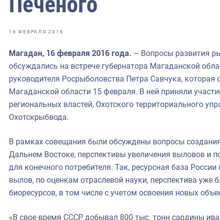
Печеного
фрах
иканская экспедиция
16 ФЕВРАЛЯ 2016
уховно-нравственных
Магадан, 16 февраля 2016 года.
– Вопросы развития р
обсуждались на встрече губернатора Магаданской обла
ссии и мире
руководителя Росрыболовства Петра Савчука, которая 
Магаданской области 15 февраля. В ней приняли участи
региональных властей, Охотского территориального уп
Охотскрыбвода.
В рамках совещания были обсуждены вопросы создани
Дальнем Востоке, перспективы увеличения выловов и 
для конечного потребителя. Так, ресурсная база России
вылов, по оценкам отраслевой науки, перспектива уже 
биоресурсов, в том числе с учетом освоения новых объ
«В свое время СССР добывал 800 тыс. тонн сардины ивас