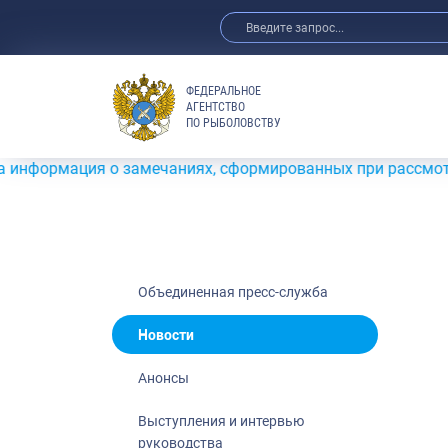
ФЕДЕРАЛЬНОЕ
АГЕНТСТВО
ПО РЫБОЛОВСТВУ
Новости
Анонсы
я о замечаниях, сформированных при рассмотрении заявок
Выступления 
Обзор СМИ
Фотогалерея
Видео
Объединенная пресс-служба
Отраслевые 
Новости
Выставки и 
Анонсы
Научно-практ
Рыбоохрана 
Выступления и интервью
руководства