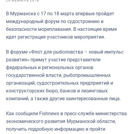
26 ФЕВРАЛЯ 2016
Отраслевые СМИ
В Мурманске с 17 по 18 марта впервые пройдет
Выставки и конференции
международный форум по судостроению и
Научно-практическая литература
безопасности мореплавания. В настоящее время
идет регистрация участников мероприятия.
Рыбоохрана России
Отрасль в цифрах
В форуме «Флот для рыболовства – новый импульс
развития» примут участие представители
Инфографика
федеральных и региональных органов
Большая африканская экспедиция
государственной власти, рыбопромышленных
организаций, судостроительных предприятий и
Укрепление духовно-нравственных ценностей
конструкторских бюро, банков и лизинговых
События в России и мире
компаний, а также другие заинтересованные лица.
Как сообщили Fishnews в пресс-службе министерства
экономического развития Мурманской области,
получить подробную информацию и пройти