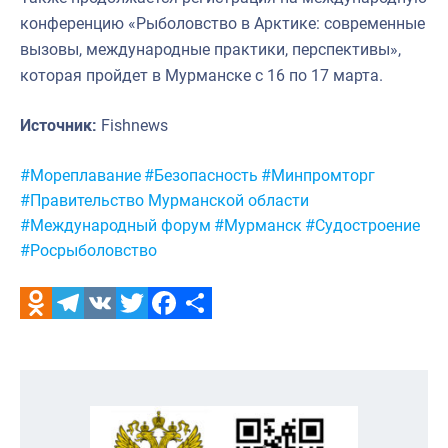
конференцию «Рыболовство в Арктике: современные
вызовы, международные практики, перспективы»,
которая пройдет в Мурманске с 16 по 17 марта.
Источник:
Fishnews
Метки:
#Мореплавание
#Безопасность
#Минпромторг
#Правительство Мурманской области
#Международный форум
#Мурманск
#Судостроение
#Росрыболовство
Odnoklassniki
Telegram
VK
Twitter
Facebook
Отправить