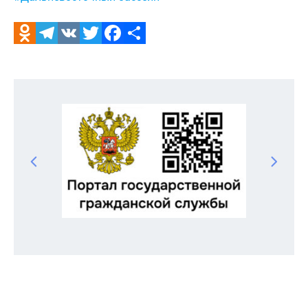
Odnoklassniki
Telegram
VK
Twitter
Facebook
Отправить