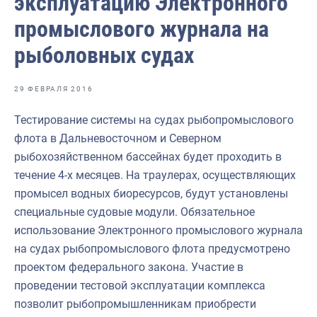
эксплуатацию Электронного
Отраслевые СМИ
промыслового журнала на
Выставки и конференции
рыболовных судах
Научно-практическая литература
Рыбоохрана России
29 ФЕВРАЛЯ 2016
Отрасль в цифрах
Тестирование системы на судах рыбопромыслового
флота в Дальневосточном и Северном
Инфографика
рыбохозяйственном бассейнах будет проходить в
Большая африканская экспедиция
течение 4-х месяцев. На траулерах, осуществляющих
промысел водных биоресурсов, будут установлены
Укрепление духовно-нравственных ценностей
специальные судовые модули. Обязательное
События в России и мире
использование Электронного промыслового журнала
на судах рыбопромыслового флота предусмотрено
проектом федерального закона. Участие в
проведении тестовой эксплуатации комплекса
позволит рыбопромышленникам приобрести