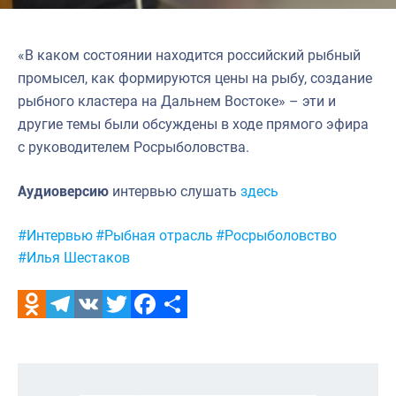
«В каком состоянии находится российский рыбный
промысел, как формируются цены на рыбу, создание
рыбного кластера на Дальнем Востоке» – эти и
другие темы были обсуждены в ходе прямого эфира
с руководителем Росрыболовства.
Аудиоверсию
интервью слушать
здесь
Метки:
#Интервью
#Рыбная отрасль
#Росрыболовство
#Илья Шестаков
Odnoklassniki
Telegram
VK
Twitter
Facebook
Отправить