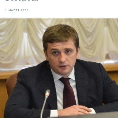
Отраслевые СМИ
1 МАРТА 2016
Выставки и конференции
Научно-практическая литература
Рыбоохрана России
Отрасль в цифрах
Инфографика
Большая африканская экспедиция
Укрепление духовно-нравственных ценностей
События в России и мире