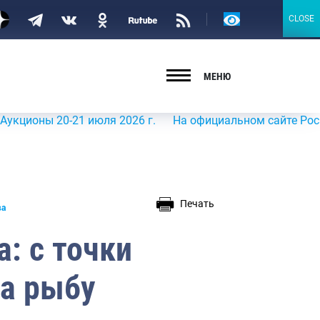
Версия
CLOSE
CLOSE
для
слабовидящих
МЕНЮ
ы 20-21 июля 2026 г.
На официальном сайте Росрыболовс
Печать
ва
: с точки
на рыбу