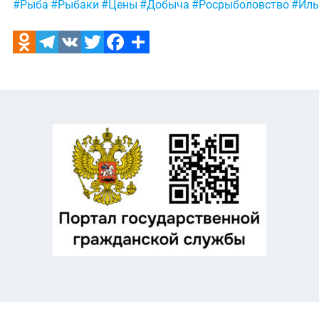
Метки:
#Рыба
#Рыбаки
#Цены
#Добыча
#Росрыболовство
#Иль
Odnoklassniki
Telegram
VK
Twitter
Facebook
Отправить