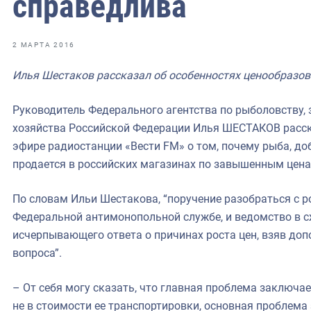
справедлива
фрах
иканская экспедиция
2 МАРТА 2016
уховно-нравственных
Илья Шестаков рассказал об особенностях ценообразов
ссии и мире
Руководитель Федерального агентства по рыболовству, 
хозяйства Российской Федерации Илья ШЕСТАКОВ расск
эфире радиостанции «Вести FM» о том, почему рыба, д
продается в российских магазинах по завышенным цена
По словам Ильи Шестакова, “поручение разобраться с 
Федеральной антимонопольной службе, и ведомство в с
исчерпывающего ответа о причинах роста цен, взяв доп
вопроса”.
– От себя могу сказать, что главная проблема заключае
не в стоимости ее транспортировки, основная проблема