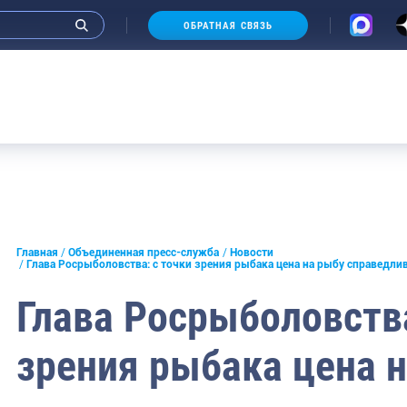
ОБРАТНАЯ СВЯЗЬ
Аукцион
и интервью руководства
Главная
Объединенная пресс-служба
Новости
Глава Росрыболовства: с точки зрения рыбака цена на рыбу справедли
СМИ
Глава Росрыболовства
конференции
зрения рыбака цена 
ическая литература
России