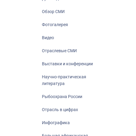
Отрасль в ци
Инфографика
Обзор СМИ
Большая афр
Фотогалерея
Укрепление д
ценностей
Видео
События в Ро
Отраслевые СМИ
Выставки и конференции
Научно-практическая
литература
Рыбоохрана России
Отрасль в цифрах
Инфографика
Большая африканская