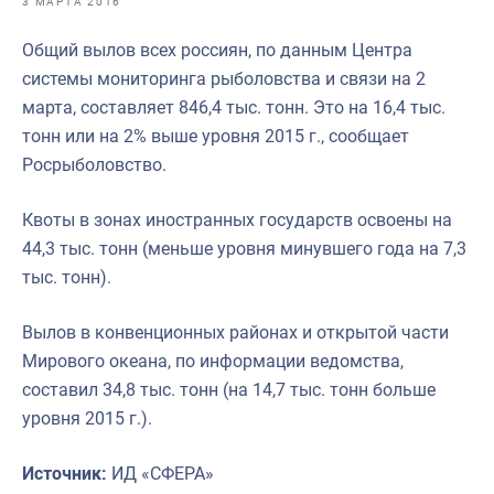
3 МАРТА 2016
Отраслевые СМИ
Общий вылов всех россиян, по данным Центра
Выставки и конференции
системы мониторинга рыболовства и связи на 2
Научно-практическая литература
марта, составляет 846,4 тыс. тонн. Это на 16,4 тыс.
тонн или на 2% выше уровня 2015 г., сообщает
Рыбоохрана России
Росрыболовство.
Отрасль в цифрах
Квоты в зонах иностранных государств освоены на
Инфографика
44,3 тыс. тонн (меньше уровня минувшего года на 7,3
Большая африканская экспедиция
тыс. тонн).
Укрепление духовно-нравственных ценностей
Вылов в конвенционных районах и открытой части
События в России и мире
Мирового океана, по информации ведомства,
составил 34,8 тыс. тонн (на 14,7 тыс. тонн больше
уровня 2015 г.).
Источник:
ИД «СФЕРА»