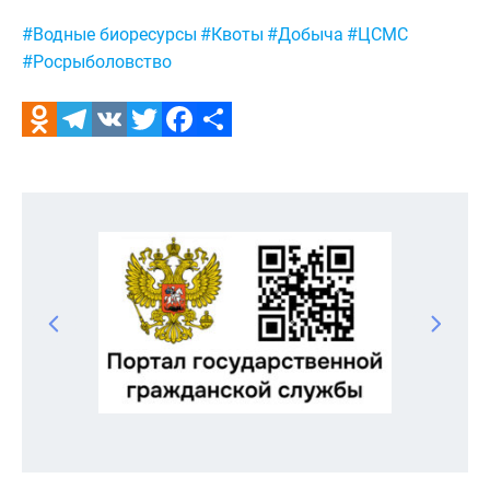
Метки:
#Водные биоресурсы
#Квоты
#Добыча
#ЦСМС
#Росрыболовство
Odnoklassniki
Telegram
VK
Twitter
Facebook
Отправить