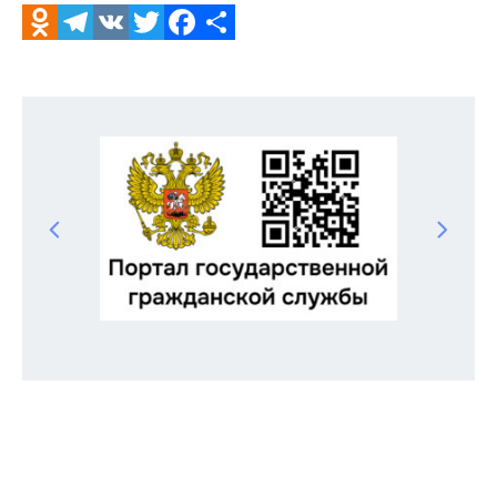
Odnoklassniki
Telegram
VK
Twitter
Facebook
Отправить