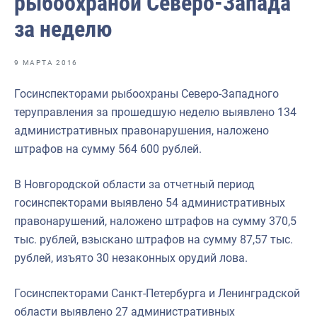
рыбоохраной Северо-Запада
Отраслевые СМИ
за неделю
Выставки и конференции
Научно-практическая литература
9 МАРТА 2016
Рыбоохрана России
Госинспекторами рыбоохраны Северо-Западного
теруправления за прошедшую неделю выявлено 134
Отрасль в цифрах
административных правонарушения, наложено
Инфографика
штрафов на сумму 564 600 рублей.
Большая африканская экспедиция
В Новгородской области за отчетный период
Укрепление духовно-нравственных ценностей
госинспекторами выявлено 54 административных
правонарушений, наложено штрафов на сумму 370,5
События в России и мире
тыс. рублей, взыскано штрафов на сумму 87,57 тыс.
рублей, изъято 30 незаконных орудий лова.
Госинспекторами Санкт-Петербурга и Ленинградской
области выявлено 27 административных