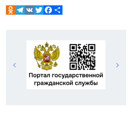
Odnoklassniki
Telegram
VK
Twitter
Facebook
Отправить