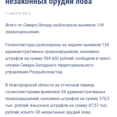
незаконных орудий лова
Отраслевые СМИ
Выставки и конференции
11 МАРТА 2016
Научно-практическая литература
Всего по Северо-Западу рыбоохрана выявила 134
правонарушения.
Рыбоохрана России
Отрасль в цифрах
Госинспекторы рыбоохраны за неделю выявили 134
административных правонарушения, наложено
Инфографика
штрафов на сумму 564 600 рублей, сообщили в пресс-
Большая африканская экспедиция
службе Северо-Западного территориального
управления Росрыболовства.
Укрепление духовно-нравственных ценностей
События в России и мире
В Новгородской области за отчетный период
госинспекторами выявлено 54 административных
правонарушений, наложено штрафов на сумму 370,5
тыс. рублей, взыскано штрафов на сумму 87,57 тыс.
рублей, изъято 30 незаконных орудий лова.