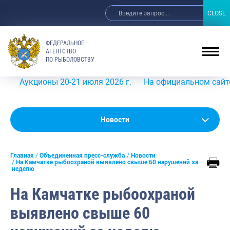
CLOSE
CLOSE
ФЕДЕРАЛЬНОЕ
АГЕНТСТВО
ПО РЫБОЛОВСТВУ
Аукционы 20-21 июля 2026 г.
На официальном сайте Роср
Новости
Новости
Анонсы
Главная
Объединенная пресс-служба
Новости
Выступления и интервью руководства
На Камчатке рыбоохраной выявлено свыше 60 нарушений за
неделю
Обзор СМИ
На Камчатке рыбоохраной
Фотогалерея
выявлено свыше 60
Видео