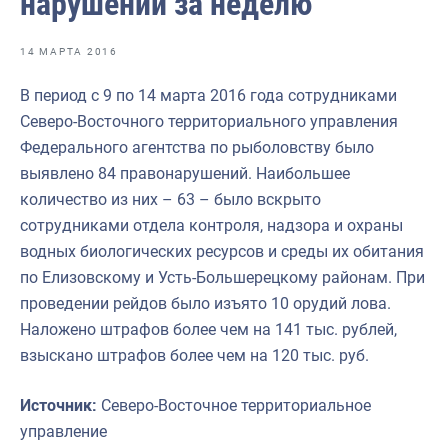
нарушений за неделю
Отраслевые СМИ
Выставки и конференции
14 МАРТА 2016
Научно-практическая литература
В период с 9 по 14 марта 2016 года сотрудниками
Северо-Восточного территориального управления
Рыбоохрана России
Федерального агентства по рыболовству было
Отрасль в цифрах
выявлено 84 правонарушений. Наибольшее
количество из них – 63 – было вскрыто
Инфографика
сотрудниками отдела контроля, надзора и охраны
Большая африканская экспедиция
водных биологических ресурсов и среды их обитания
по Елизовскому и Усть-Большерецкому районам. При
Укрепление духовно-нравственных ценностей
проведении рейдов было изъято 10 орудий лова.
События в России и мире
Наложено штрафов более чем на 141 тыс. рублей,
взыскано штрафов более чем на 120 тыс. руб.
Источник:
Северо-Восточное территориальное
управление