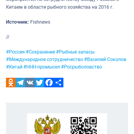
Китаем в области рыбного хозяйства на 2016 г.
Источник:
Fishnews
//
Метки:
#Россия
#Сохранение
#Рыбные запасы
#Международное сотрудничество
#Василий Соколов
#Китай
#ННН-промысел
#Росрыболовство
Odnoklassniki
Telegram
VK
Twitter
Facebook
Отправить