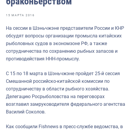
браконьерством
Отраслевые СМИ
Выставки и конференции
15 МАРТА 2016
Научно-практическая литература
На сессии в Шэньчжэне представители России и КНР
обсудят вопросы организации промысла китайских
Рыбоохрана России
рыболовных судов в экономзоне РФ, а также
Отрасль в цифрах
сотрудничества по сохранению рыбных запасов и
противодействия ННН-промыслу.
Инфографика
Большая африканская экспедиция
С 15 по 18 марта в Шэньчжэне пройдет 25-й сессия
Смешанной российско-китайской комиссии по
Укрепление духовно-нравственных ценностей
сотрудничеству в области рыбного хозяйства.
События в России и мире
Делегацию Росрыболовства на переговорах
возглавил замруководителя федерального агентства
Василий Соколов.
Как сообщили Fishnews в пресс-службе ведомства, в