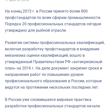
17 МАРТА 2016
Отраслевые СМИ
На конец 2015 г. в России принято более 800
Выставки и конференции
профстандартов по всем сферам промышленности.
Научно-практическая литература
Порядка 20 профессиональных стандартов сегодня
утверждено для рыбной отрасли.
Рыбоохрана России
Отрасль в цифрах
Развитие системы профессиональных квалификаций,
включая разработку профстандартов и внедрение
Инфографика
механизма оценки квалификаций, вошло в
Большая африканская экспедиция
утвержденный Правительством РФ «антикризисный
план» на 2016 г. На деле документ закрепил сроки и
Укрепление духовно-нравственных ценностей
направления работ по повышению уровня
События в России и мире
профессионального образования в России, которые
ведутся на протяжении нескольких последних лет.
В России уже сложившаяся мировая практика
разработки профессиональных стандартов начала