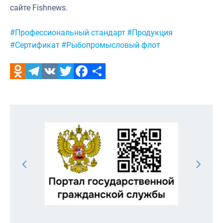
сайте Fishnews.
Метки:
#Профессиональный стандарт
#Продукция
#Сертификат
#Рыбопромысловый флот
Odnoklassniki
Telegram
VK
Twitter
Facebook
Отправить