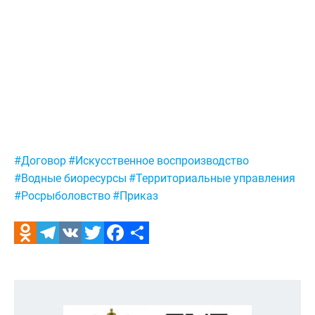
Метки:
#Договор
#Искусственное воспроизводство
#Водные биоресурсы
#Территориальные управления
#Росрыболовство
#Приказ
Odnoklassniki
Telegram
VK
Twitter
Facebook
Отправить