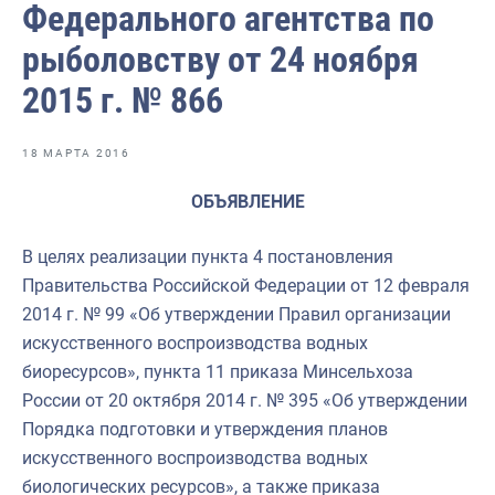
Федерального агентства по
Отраслевые СМИ
рыболовству от 24 ноября
Выставки и конференции
2015 г. № 866
Научно-практическая литература
Рыбоохрана России
18 МАРТА 2016
Отрасль в цифрах
ОБЪЯВЛЕНИЕ
Инфографика
В целях реализации пункта 4 постановления
Большая африканская экспедиция
Правительства Российской Федерации от 12 февраля
Укрепление духовно-нравственных ценностей
2014 г. № 99 «Об утверждении Правил организации
искусственного воспроизводства водных
События в России и мире
биоресурсов», пункта 11 приказа Минсельхоза
России от 20 октября 2014 г. № 395 «Об утверждении
Порядка подготовки и утверждения планов
искусственного воспроизводства водных
биологических ресурсов», а также приказа