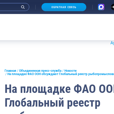
ОБРАТНАЯ СВЯЗЬ
Аукционы 
и интервью руководства
Главная
Объединенная пресс-служба
Новости
На площадке ФАО ООН обсуждают Глобальный реестр рыбопромыслов
СМИ
На площадке ФАО ОО
конференции
Глобальный реестр
ическая литература
России