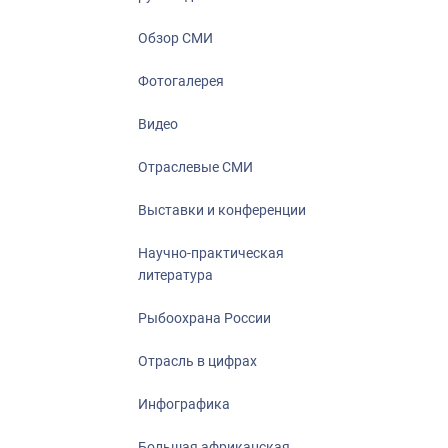
Отрасль в ци
Инфографика
Обзор СМИ
Большая афр
Фотогалерея
Укрепление д
ценностей
Видео
События в Ро
Отраслевые СМИ
Выставки и конференции
Научно-практическая
литература
Рыбоохрана России
Отрасль в цифрах
Инфографика
Большая африканская