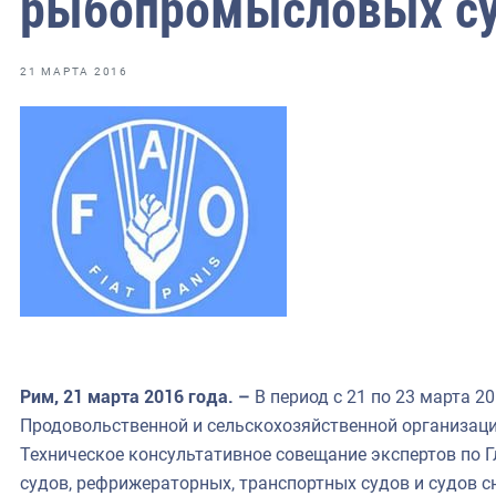
рыбопромысловых с
фрах
иканская экспедиция
21 МАРТА 2016
уховно-нравственных
ссии и мире
Рим, 21 марта 2016 года. –
В период с 21 по 23 марта 2
Продовольственной и сельскохозяйственной организации
Техническое консультативное совещание экспертов по
судов, рефрижераторных, транспортных судов и судов с