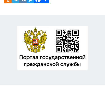
Odnoklassniki
Telegram
VK
Twitter
Facebook
Отправить