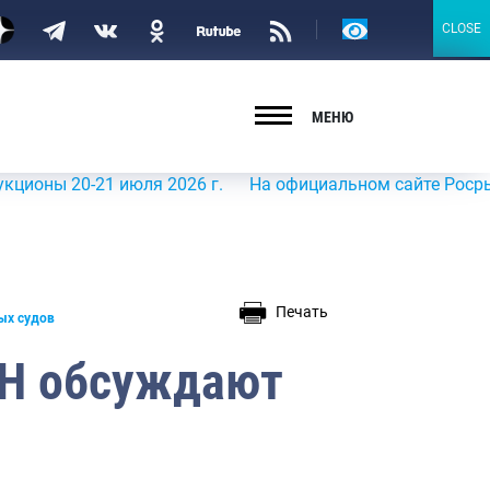
Версия
CLOSE
CLOSE
для
слабовидящих
МЕНЮ
20-21 июля 2026 г.
На официальном сайте Росрыболовст
Печать
ых судов
Н обсуждают