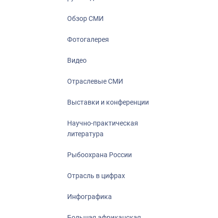
Отрасль в ци
Инфографика
Обзор СМИ
Большая афр
Фотогалерея
Укрепление д
ценностей
Видео
События в Ро
Отраслевые СМИ
Выставки и конференции
Научно-практическая
литература
Рыбоохрана России
Отрасль в цифрах
Инфографика
Большая африканская