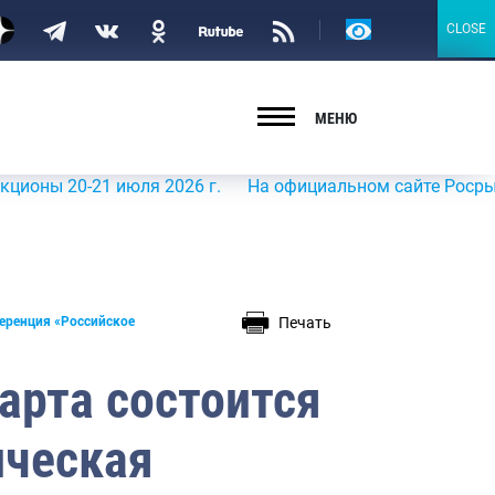
Версия
CLOSE
CLOSE
для
слабовидящих
МЕНЮ
20-21 июля 2026 г.
На официальном сайте Росрыболовств
Печать
ференция «Российское
арта состоится
ическая