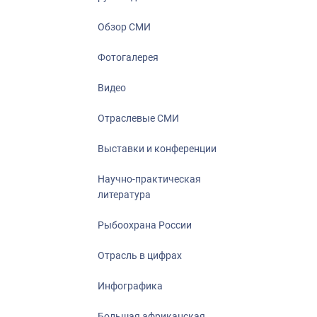
Отрасль в ци
Инфографика
Обзор СМИ
Большая афр
Фотогалерея
Укрепление д
ценностей
Видео
События в Ро
Отраслевые СМИ
Выставки и конференции
Научно-практическая
литература
Рыбоохрана России
Отрасль в цифрах
Инфографика
Большая африканская