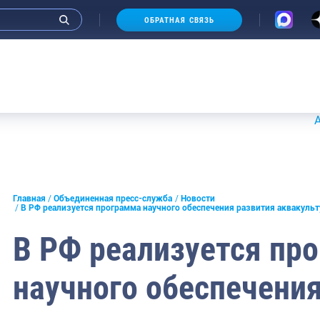
ОБРАТНАЯ СВЯЗЬ
Аукционы
и интервью руководства
Главная
Объединенная пресс-служба
Новости
В РФ реализуется программа научного обеспечения развития аквакуль
СМИ
В РФ реализуется пр
конференции
научного обеспечени
ическая литература
России