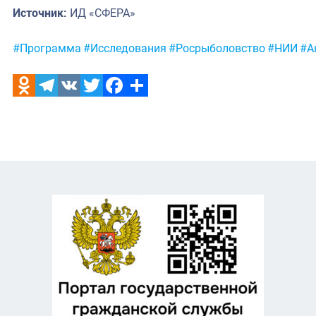
Источник:
ИД «СФЕРА»
Метки:
#Программа
#Исследования
#Росрыболовство
#НИИ
#А
Odnoklassniki
Telegram
VK
Twitter
Facebook
Отправить