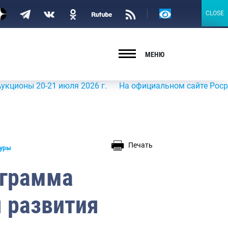
Версия
CLOSE
CLOSE
для
слабовидящих
МЕНЮ
 20-21 июля 2026 г.
На официальном сайте Росрыболовст
Печать
туры
ограмма
я развития