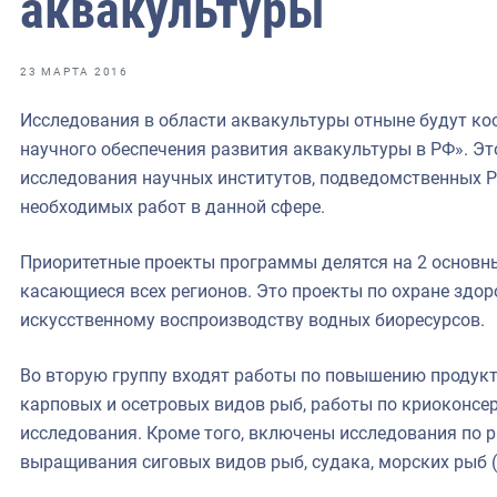
аквакультуры
фрах
иканская экспедиция
23 МАРТА 2016
уховно-нравственных
Исследования в области аквакультуры отныне будут к
научного обеспечения развития аквакультуры в РФ». Э
ссии и мире
исследования научных институтов, подведомственных Р
необходимых работ в данной сфере.
Приоритетные проекты программы делятся на 2 основны
касающиеся всех регионов. Это проекты по охране здор
искусственному воспроизводству водных биоресурсов.
Во вторую группу входят работы по повышению продук
карповых и осетровых видов рыб, работы по криоконсер
исследования. Кроме того, включены исследования по 
выращивания сиговых видов рыб, судака, морских рыб (