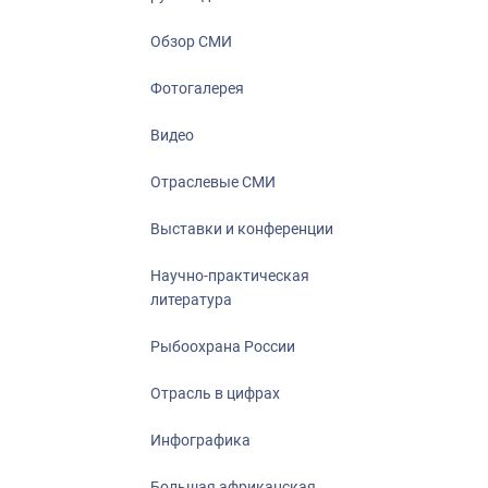
Отрасль в ци
Инфографика
Обзор СМИ
Большая афр
Фотогалерея
Укрепление д
ценностей
Видео
События в Ро
Отраслевые СМИ
Выставки и конференции
Научно-практическая
литература
Рыбоохрана России
Отрасль в цифрах
Инфографика
Большая африканская