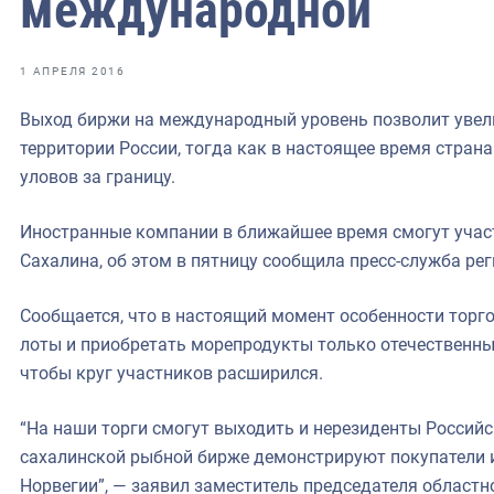
международной
фрах
иканская экспедиция
1 АПРЕЛЯ 2016
уховно-нравственных
Выход биржи на международный уровень позволит увел
территории России, тогда как в настоящее время стран
ссии и мире
уловов за границу.
Иностранные компании в ближайшее время смогут участ
Сахалина, об этом в пятницу сообщила пресс-служба ре
Сообщается, что в настоящий момент особенности тор
лоты и приобретать морепродукты только отечественны
чтобы круг участников расширился.
“На наши торги смогут выходить и нерезиденты Российс
сахалинской рыбной бирже демонстрируют покупатели 
Норвегии”, — заявил заместитель председателя областн