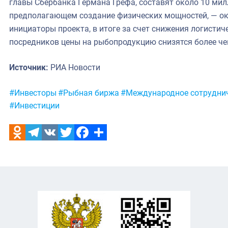
главы Сбербанка Германа Грефа, составят около 10 мил
предполагающем создание физических мощностей, — ок
инициаторы проекта, в итоге за счет снижения логисти
посредников цены на рыбопродукцию снизятся более че
Источник:
РИА Новости
Метки:
#Инвесторы
#Рыбная биржа
#Международное сотрудни
#Инвестиции
Odnoklassniki
Telegram
VK
Twitter
Facebook
Отправить