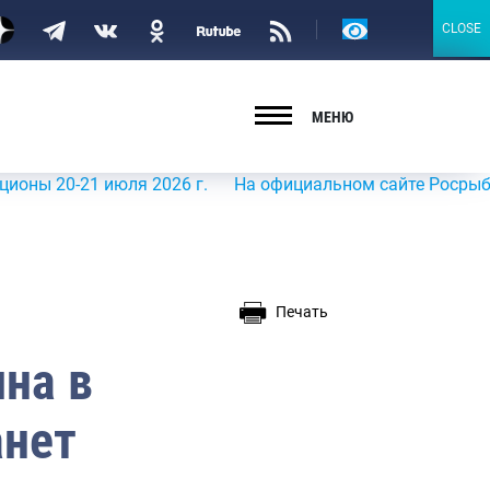
Версия
CLOSE
CLOSE
для
слабовидящих
МЕНЮ
0-21 июля 2026 г.
На официальном сайте Росрыболовства
Печать
на в
анет