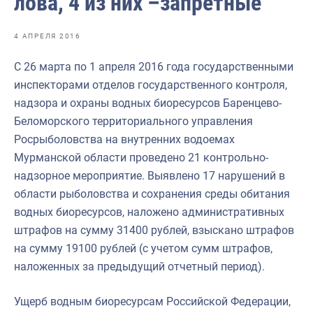
лова, 4 из них –запретные
Отраслевые СМИ
Выставки и конференции
4 АПРЕЛЯ 2016
Научно-практическая литература
С 26 марта по 1 апреля 2016 года государственными
инспекторами отделов государственного контроля,
Рыбоохрана России
надзора и охраны водных биоресурсов Баренцево-
Отрасль в цифрах
Беломорского территориального управления
Росрыболовства на внутренних водоемах
Инфографика
Мурманской области проведено 21 контрольно-
Большая африканская экспедиция
надзорное мероприятие. Выявлено 17 нарушений в
области рыболовства и сохранения среды обитания
Укрепление духовно-нравственных ценностей
водных биоресурсов, наложено административных
События в России и мире
штрафов на сумму 31400 рублей, взыскано штрафов
на сумму 19100 рублей (с учетом сумм штрафов,
наложенных за предыдущий отчетный период).
Ущерб водным биоресурсам Российской Федерации,