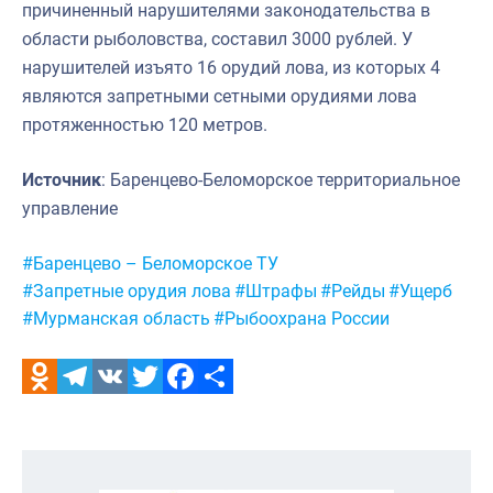
причиненный нарушителями законодательства в
области рыболовства, составил 3000 рублей. У
нарушителей изъято 16 орудий лова, из которых 4
являются запретными сетными орудиями лова
протяженностью 120 метров.
Источник
: Баренцево-Беломорское территориальное
управление
Метки:
#Баренцево – Беломорское ТУ
#Запретные орудия лова
#Штрафы
#Рейды
#Ущерб
#Мурманская область
#Рыбоохрана России
Odnoklassniki
Telegram
VK
Twitter
Facebook
Отправить