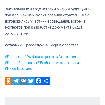
Высказанные в ходе встречи мнения будут учтены
при дальнейшем формировании стратегии. Как
договорились участники совещания, встречи
экспертов при разработке документа будут
регулярными.
Источник:
Пресс-служба Росрыболовства
Метки:
#Развитие
#Рыбная отрасль
#Стратегия
#Росрыболовство
#Рыбопромышленники
#Илья Шестаков
Odnoklassniki
Telegram
VK
Twitter
Facebook
Отправить