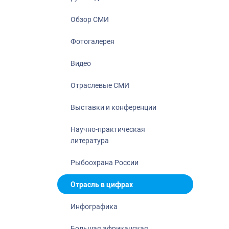
Отрасль в ци
Инфографика
Обзор СМИ
Большая афр
Фотогалерея
Укрепление д
ценностей
Видео
События в Ро
Отраслевые СМИ
Выставки и конференции
Научно-практическая
литература
Рыбоохрана России
Отрасль в цифрах
Инфографика
Большая африканская