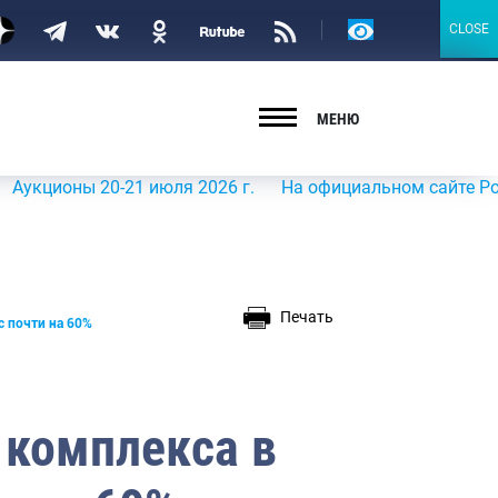
Версия
CLOSE
CLOSE
для
слабовидящих
МЕНЮ
ы 20-21 июля 2026 г.
На официальном сайте Росрыболовс
Печать
 почти на 60%
комплекса в