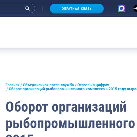
ОБРАТНАЯ СВЯЗЬ
Аукцион
и интервью руководства
Главная
Объединенная пресс-служба
Отрасль в цифрах
Оборот организаций рыбопромышленного комплекса в 2015 году вырос
СМИ
Оборот организаций
конференции
рыбопромышленного 
ическая литература
России