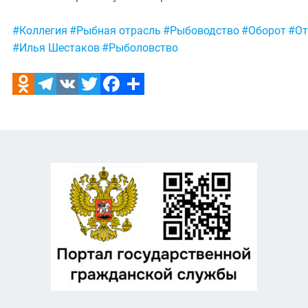
Метки:
#Коллегия
#Рыбная отрасль
#Рыбоводство
#Оборот
#От
#Илья Шестаков
#Рыболовство
Odnoklassniki
Telegram
VK
Twitter
Facebook
Отправить