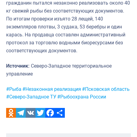
гражданин пытался незаконно реализовать около 40
кг свежей рыбы без соответствующих документов.
По итогам проверки изъято 28 лещей, 140
экземпляров плотвы, 3 судака, 53 беребры и один
карась. На продавца составлен административный
протокол за торговлю водными биоресурсами без
соответствующих документов.
Источник:
Северо-Западное территориальное
управление
Метки:
#Рыба
#Незаконная реализация
#Псковская область
#Северо-Западное ТУ
#Рыбоохрана России
Odnoklassniki
Telegram
VK
Twitter
Facebook
Отправить