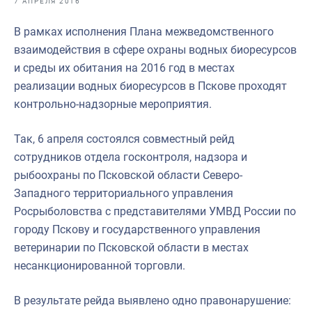
7 АПРЕЛЯ 2016
Отраслевые СМИ
В рамках исполнения Плана межведомственного
Выставки и конференции
взаимодействия в сфере охраны водных биоресурсов
Научно-практическая литература
и среды их обитания на 2016 год в местах
реализации водных биоресурсов в Пскове проходят
Рыбоохрана России
контрольно-надзорные мероприятия.
Отрасль в цифрах
Так, 6 апреля состоялся совместный рейд
Инфографика
сотрудников отдела госконтроля, надзора и
Большая африканская экспедиция
рыбоохраны по Псковской области Северо-
Западного территориального управления
Укрепление духовно-нравственных ценностей
Росрыболовства с представителями УМВД России по
События в России и мире
городу Пскову и государственного управления
ветеринарии по Псковской области в местах
несанкционированной торговли.
В результате рейда выявлено одно правонарушение: