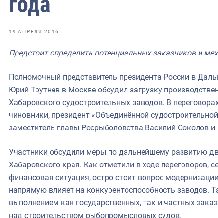
года
фрах
иканская экспедиция
19 АПРЕЛЯ 2016
уховно-нравственных
Предстоит определить потенциальных заказчиков и м
ссии и мире
Полномочный представитель президента России в Даль
Юрий Трутнев в Москве обсудил загрузку производстве
Хабаровского судостроительных заводов. В переговора
чиновники, президент «Объединённой судостроительной
заместитель главы Росрыболовства Василий Соколов и 
Участники обсудили меры по дальнейшему развитию дв
Хабаровского края. Как отметили в ходе переговоров, 
финансовая ситуация, остро стоит вопрос модернизаци
напрямую влияет на конкурентоспособность заводов. Т
выполнением как государственных, так и частных заказ
над строительством рыбопромысловых судов.