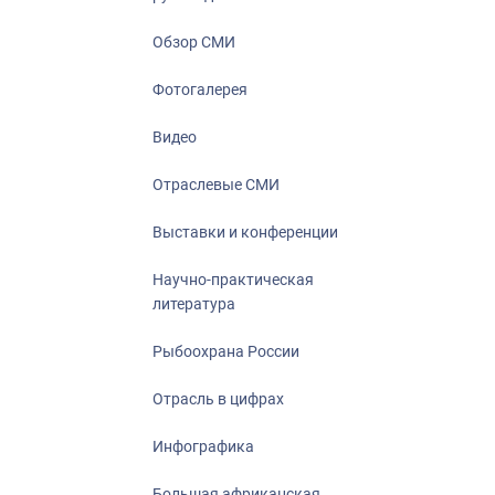
Отрасль в ци
Инфографика
Обзор СМИ
Большая афр
Фотогалерея
Укрепление д
ценностей
Видео
События в Ро
Отраслевые СМИ
Выставки и конференции
Научно-практическая
литература
Рыбоохрана России
Отрасль в цифрах
Инфографика
Большая африканская