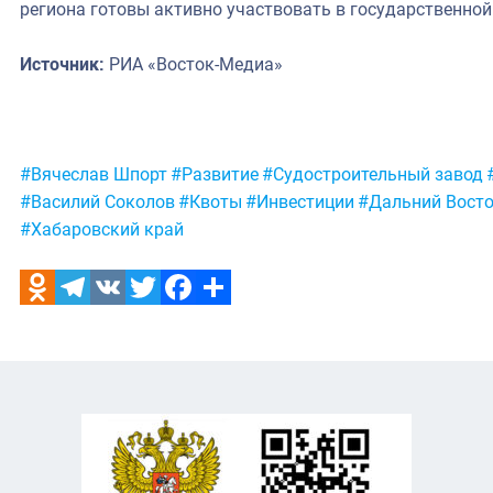
региона готовы активно участвовать в государственной
Источник:
РИА «Восток-Медиа»
Метки:
#Вячеслав Шпорт
#Развитие
#Судостроительный завод
#Василий Соколов
#Квоты
#Инвестиции
#Дальний Вост
#Хабаровский край
Odnoklassniki
Telegram
VK
Twitter
Facebook
Отправить