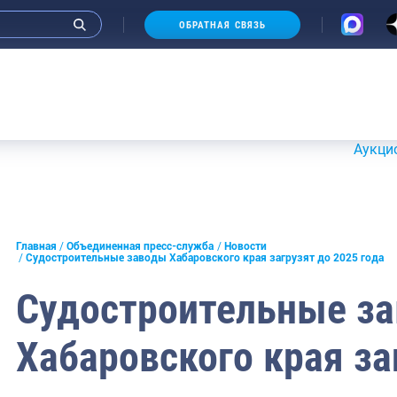
ОБРАТНАЯ СВЯЗЬ
Аукционы 20-2
и интервью руководства
Главная
Объединенная пресс-служба
Новости
Судостроительные заводы Хабаровского края загрузят до 2025 года
СМИ
Судостроительные з
конференции
Хабаровского края за
ическая литература
России