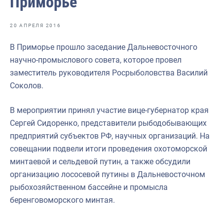
Приморье
Отраслевые СМИ
Выставки и конференции
20 АПРЕЛЯ 2016
Научно-практическая литература
В Приморье прошло заседание Дальневосточного
научно-промыслового совета, которое провел
Рыбоохрана России
заместитель руководителя Росрыболовства Василий
Отрасль в цифрах
Соколов.
Инфографика
В мероприятии принял участие вице-губернатор края
Большая африканская экспедиция
Сергей Сидоренко, представители рыбодобывающих
предприятий субъектов РФ, научных организаций. На
Укрепление духовно-нравственных ценностей
совещании подвели итоги проведения охотоморской
События в России и мире
минтаевой и сельдевой путин, а также обсудили
организацию лососевой путины в Дальневосточном
рыбохозяйственном бассейне и промысла
беренговоморского минтая.