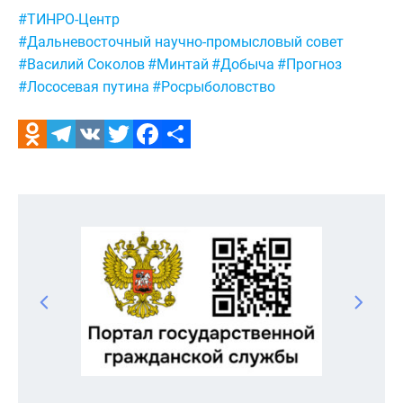
Метки:
#ТИНРО-Центр
#Дальневосточный научно-промысловый совет
#Василий Соколов
#Минтай
#Добыча
#Прогноз
#Лососевая путина
#Росрыболовство
Odnoklassniki
Telegram
VK
Twitter
Facebook
Отправить