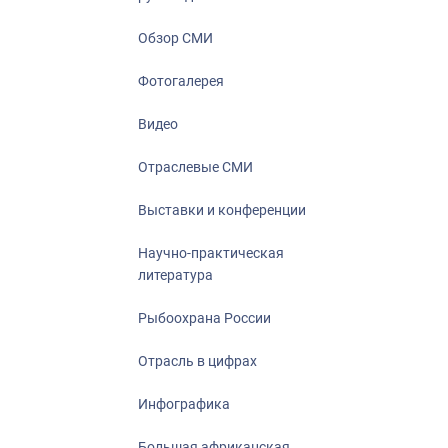
Отрасль в ци
Инфографика
Обзор СМИ
Большая афр
Фотогалерея
Укрепление д
ценностей
Видео
События в Ро
Отраслевые СМИ
Выставки и конференции
Научно-практическая
литература
Рыбоохрана России
Отрасль в цифрах
Инфографика
Большая африканская