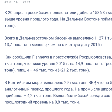
фрах
20 АПРЕЛЯ 2016
К 20 апреля российские пользователи добыли 1586,8 тыс
иканская экспедиция
выше уровня прошлого года. На Дальнем Востоке поймано
уховно-нравственных
тонн).
ссии и мире
Всего в Дальневосточном бассейне выловлено 1127,1 ты
13,7 тыс. тонн меньше, чем на отчетную дату 2015 г.
Как сообщили Fishnews в пресс-службе Росрыболовства,
тыс. тонн, что ниже уровня 2015 г. на 14,9 тыс. тонн. Тре
тонн), пикши – 46 тыс. тонн (+21,2 тыс. тонн).
В Балтийском море выловлено 29 тыс. тонн ВБР, что на 5
аналогичный период прошлого года. На промысле шпрота
прибавка – 4,2 тыс. тонн. Вылов балтийской сельди сост
прошлогодний уровень на 0,8 тыс. тонн.