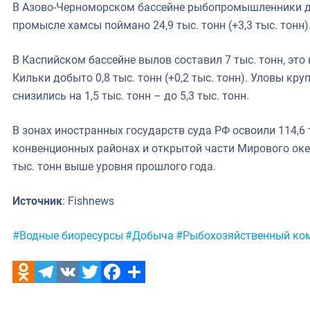
В Азово-Черноморском бассейне рыбопромышленники добы
промысле хамсы поймано 24,9 тыс. тонн (+3,3 тыс. тонн)
В Каспийском бассейне вылов составил 7 тыс. тонн, это н
Кильки добыто 0,8 тыс. тонн (+0,2 тыс. тонн). Уловы к
снизились на 1,5 тыс. тонн – до 5,3 тыс. тонн.
В зонах иностранных государств суда РФ освоили 114,6 ты
конвенционных районах и открытой части Мирового океан
тыс. тонн выше уровня прошлого года.
Источник
: Fishnews
Метки:
#Водные биоресурсы
#Добыча
#Рыбохозяйственный ко
Odnoklassniki
Telegram
VK
Twitter
Facebook
Отправить