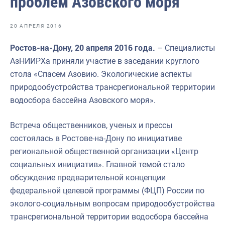
проблем Азовского моря
Отраслевые СМИ
Выставки и конференции
20 АПРЕЛЯ 2016
Научно-практическая литература
Ростов-на-Дону, 20 апреля 2016 года.
– Специалисты
АзНИИРХа приняли участие в заседании круглого
Рыбоохрана России
стола «Спасем Азовию. Экологические аспекты
Отрасль в цифрах
природообустройства трансрегиональной территории
водосбора бассейна Азовского моря».
Инфографика
Большая африканская экспедиция
Встреча общественников, ученых и прессы
состоялась в Ростове-на-Дону по инициативе
Укрепление духовно-нравственных ценностей
региональной общественной организации «Центр
События в России и мире
социальных инициатив». Главной темой стало
обсуждение предварительной концепции
федеральной целевой программы (ФЦП) России по
эколого-социальным вопросам природообустройства
трансрегиональной территории водосбора бассейна