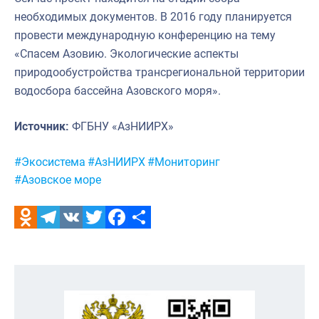
необходимых документов. В 2016 году планируется
провести международную конференцию на тему
«Спасем Азовию. Экологические аспекты
природообустройства трансрегиональной территории
водосбора бассейна Азовского моря».
Источник:
ФГБНУ «АзНИИРХ»
Метки:
#Экосистема
#АзНИИРХ
#Мониторинг
#Азовское море
Odnoklassniki
Telegram
VK
Twitter
Facebook
Отправить