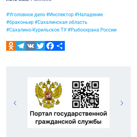
Метки:
#Уголовное дело
#Инспектор
#Нападение
#браконьер
#Сахалинская область
#Сахалино-Курильское ТУ
#Рыбоохрана России
Odnoklassniki
Telegram
VK
Twitter
Facebook
Отправить