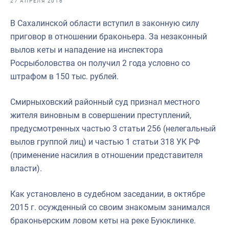
27 АПРЕЛЯ 2016
Отраслевые СМИ
В Сахалинской области вступил в законную силу
Выставки и конференции
приговор в отношении браконьера. За незаконный
Научно-практическая литература
вылов кеты и нападение на инспектора
Росрыболовства он получил 2 года условно со
Рыбоохрана России
штрафом в 150 тыс. рублей.
Отрасль в цифрах
Смирныховский районный суд признал местного
Инфографика
жителя виновным в совершении преступлений,
Большая африканская экспедиция
предусмотренных частью 3 статьи 256 (нелегальный
вылов группой лиц) и частью 1 статьи 318 УК РФ
Укрепление духовно-нравственных ценностей
(применение насилия в отношении представителя
События в России и мире
власти).
Как установлено в судебном заседании, в октябре
2015 г. осужденный со своим знакомым занимался
браконьерским ловом кеты на реке Буюклинке.