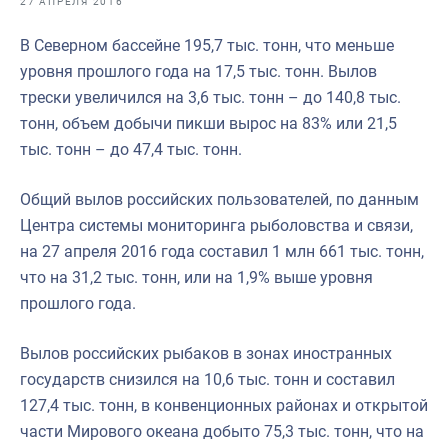
27 АПРЕЛЯ 2016
Отраслевые СМИ
В Северном бассейне 195,7 тыс. тонн, что меньше
Выставки и конференции
уровня прошлого года на 17,5 тыс. тонн. Вылов
Научно-практическая литература
трески увеличился на 3,6 тыс. тонн – до 140,8 тыс.
тонн, объем добычи пикши вырос на 83% или 21,5
Рыбоохрана России
тыс. тонн – до 47,4 тыс. тонн.
Отрасль в цифрах
Общий вылов российских пользователей, по данным
Инфографика
Центра системы мониторинга рыболовства и связи,
Большая африканская экспедиция
на 27 апреля 2016 года составил 1 млн 661 тыс. тонн,
что на 31,2 тыс. тонн, или на 1,9% выше уровня
Укрепление духовно-нравственных ценностей
прошлого года.
События в России и мире
Вылов российских рыбаков в зонах иностранных
государств снизился на 10,6 тыс. тонн и составил
127,4 тыс. тонн, в конвенционных районах и открытой
части Мирового океана добыто 75,3 тыс. тонн, что на