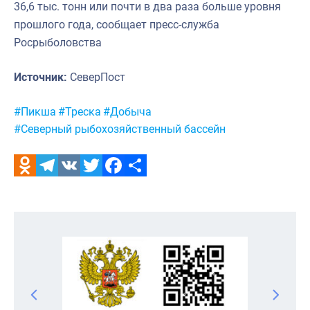
36,6 тыс. тонн или почти в два раза больше уровня
прошлого года, сообщает пресс-служба
Росрыболовства
Источник:
СеверПост
Метки:
#Пикша
#Треска
#Добыча
#Северный рыбохозяйственный бассейн
Odnoklassniki
Telegram
VK
Twitter
Facebook
Отправить