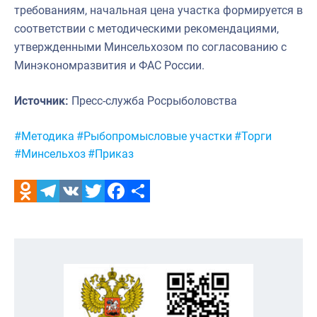
требованиям, начальная цена участка формируется в
соответствии с методическими рекомендациями,
утвержденными Минсельхозом по согласованию с
Минэкономразвития и ФАС России.
Источник:
Пресс-служба Росрыболовства
Метки:
#Методика
#Рыбопромысловые участки
#Торги
#Минсельхоз
#Приказ
Odnoklassniki
Telegram
VK
Twitter
Facebook
Отправить