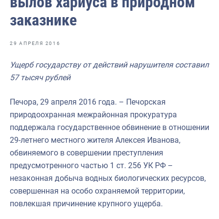
вылов хариуса в природном
Отраслевые СМИ
заказнике
Выставки и конференции
Научно-практическая литература
29 АПРЕЛЯ 2016
Рыбоохрана России
Ущерб государству от действий нарушителя составил
57 тысяч рублей
Отрасль в цифрах
Инфографика
Печора, 29 апреля 2016 года. – Печорская
природоохранная межрайонная прокуратура
Большая африканская экспедиция
поддержала государственное обвинение в отношении
Укрепление духовно-нравственных ценностей
29-летнего местного жителя Алексея Иванова,
обвиняемого в совершении преступления
События в России и мире
предусмотренного частью 1 ст. 256 УК РФ –
незаконная добыча водных биологических ресурсов,
совершенная на особо охраняемой территории,
повлекшая причинение крупного ущерба.