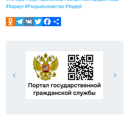
#Хариус
#Росрыболовство
#Ущерб
Odnoklassniki
Telegram
VK
Twitter
Facebook
Отправить