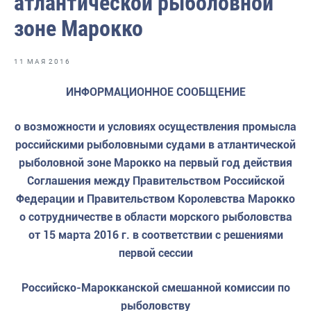
атлантической рыболовной
Отраслевые СМИ
зоне Марокко
Выставки и конференции
Научно-практическая литература
11 МАЯ 2016
Рыбоохрана России
ИНФОРМАЦИОННОЕ СООБЩЕНИЕ
Отрасль в цифрах
о возможности и условиях осуществления промысла
Инфографика
российскими рыболовными судами в атлантической
рыболовной зоне Марокко на первый год действия
Большая африканская экспедиция
Соглашения между Правительством Российской
Укрепление духовно-нравственных ценностей
Федерации и Правительством Королевства Марокко
о сотрудничестве в области морского рыболовства
События в России и мире
от 15 марта 2016 г. в соответствии с решениями
первой сессии
Российско-Марокканской смешанной комиссии по
рыболовству