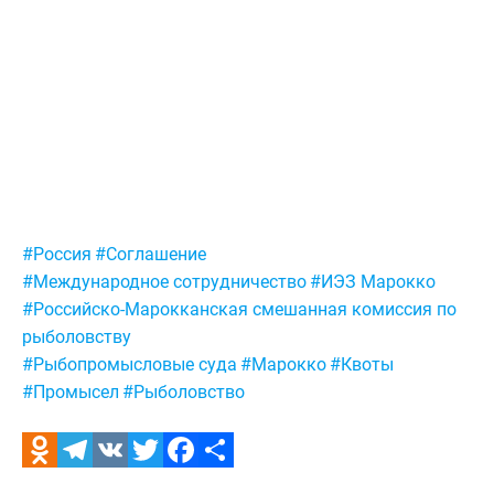
Метки:
#Россия
#Соглашение
#Международное сотрудничество
#ИЭЗ Марокко
#Российско-Марокканская смешанная комиссия по
рыболовству
#Рыбопромысловые суда
#Марокко
#Квоты
#Промысел
#Рыболовство
Odnoklassniki
Telegram
VK
Twitter
Facebook
Отправить