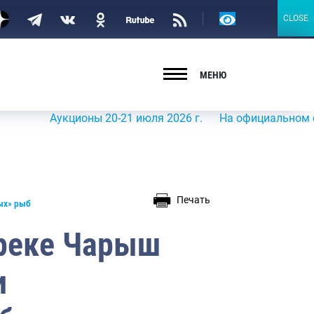
Версия
CLOSE
CLOSE
для
слабовидящих
МЕНЮ
Аукционы 20-21 июля 2026 г.
На официальном сайте Ро
Печать
ых» рыб
 реке Чарыш
и