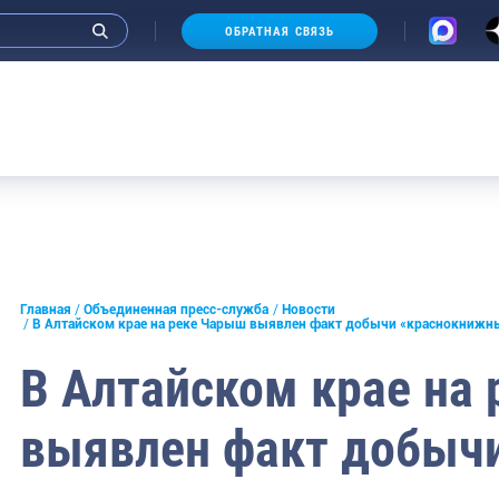
ОБРАТНАЯ СВЯЗЬ
и интервью руководства
Главная
Объединенная пресс-служба
Новости
В Алтайском крае на реке Чарыш выявлен факт добычи «краснокнижн
СМИ
В Алтайском крае на
конференции
выявлен факт добыч
ическая литература
России