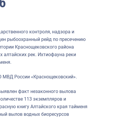
б
арственного контроля, надзора и
ден рыбоохранный рейд по пресечению
итории Краснощековского района
их алтайских рек. Ихтиофауна реки
меня.
О МВД России «Краснощековский».
выявлен факт незаконного вылова
количестве 113 экземпляров и
Красную книгу Алтайского края тайменя
ный вылов водных биоресурсов