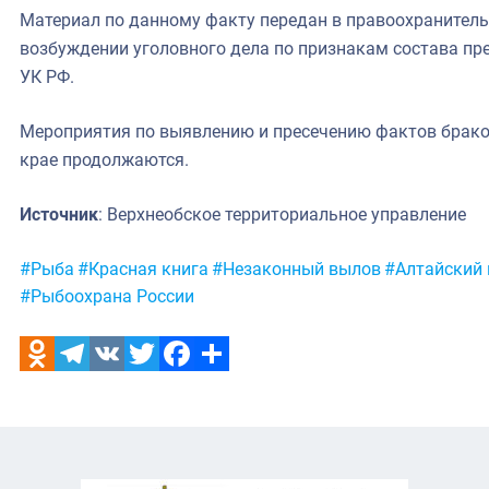
Материал по данному факту передан в правоохранитель
возбуждении уголовного дела по признакам состава пре
УК РФ.
Мероприятия по выявлению и пресечению фактов брако
крае продолжаются.
Источник
: Верхнеобское территориальное управление
Метки:
#Рыба
#Красная книга
#Незаконный вылов
#Алтайский 
#Рыбоохрана России
Odnoklassniki
Telegram
VK
Twitter
Facebook
Отправить