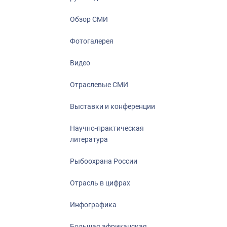
Отрасль в ци
Инфографика
Обзор СМИ
Большая афр
Фотогалерея
Укрепление д
ценностей
Видео
События в Ро
Отраслевые СМИ
Выставки и конференции
Научно-практическая
литература
Рыбоохрана России
Отрасль в цифрах
Инфографика
Большая африканская