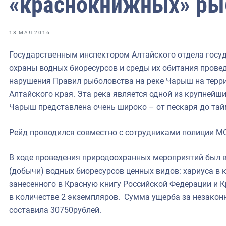
«краснокнижных» ры
фрах
иканская экспедиция
18 МАЯ 2016
уховно-нравственных
Государственным инспектором Алтайского отдела госуд
охраны водных биоресурсов и среды их обитания прове
ссии и мире
нарушения Правил рыболовства на реке Чарыш на терр
Алтайского края. Эта река является одной из крупнейш
Чарыш представлена очень широко – от пескаря до тай
Рейд проводился совместно с сотрудниками полиции М
В ходе проведения природоохранных мероприятий был 
(добычи) водных биоресурсов ценных видов: хариуса в 
занесенного в Красную книгу Российской Федерации и 
в количестве 2 экземпляров. Сумма ущерба за незакон
составила 30750рублей.