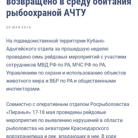
возвращено в среду обитания
Отраслевые СМИ
рыбоохраной АЧТУ
Выставки и конференции
Научно-практическая литература
20 МАЯ 2016
Рыбоохрана России
На подведомственной территории Кубано-
Адыгейского отдела за прошедшую неделю
Отрасль в цифрах
проведено семь рейдовых мероприятий с участием
Инфографика
сотрудников МВД РФ по РА, МЧС РФ по РА,
Управлением по охране и использованию объектов
Большая африканская экспедиция
животного мира и ВБР по РА и общественными
Укрепление духовно-нравственных ценностей
инспекторами.
События в России и мире
Совместно с оперативным отделом Росрыболовства
«Пиранья» 17-18 мая проведены рейдовые
мероприятия по выявлению нарушений в области
рыболовства на акватории Краснодарского
водохранилища и рек, впадающих в нее. В ходе