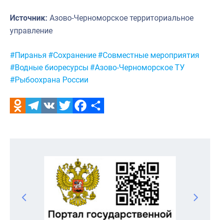
Источник:
Азово-Черноморское территориальное
управление
Метки:
#Пиранья
#Сохранение
#Совместные мероприятия
#Водные биоресурсы
#Азово-Черноморское ТУ
#Рыбоохрана России
Odnoklassniki
Telegram
VK
Twitter
Facebook
Отправить