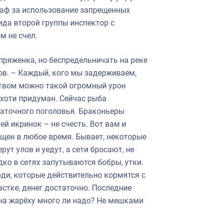
траф за использование запрещенных
ида второй группы инспектор с
м не счел.
пряженка, но беспредельничать на реке
ов. – Каждый, кого мы задерживаем,
ством можно такой огромный урон
ихоти придуман. Сейчас рыба
маточного поголовья. Браконьеры
й икринок – не счесть. Вот вам и
ещен в любое время. Бывает, некоторые
ут улов и уедут, а сети бросают, не
дко в сетях запутываются бобры, утки.
ди, которые действительно кормятся с
настке, денег достаточно. Последние
, на жарёху много ли надо? Не мешками