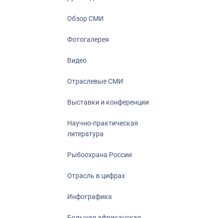
Отрасль в ци
Инфографика
Обзор СМИ
Большая афр
Фотогалерея
Укрепление д
ценностей
Видео
События в Ро
Отраслевые СМИ
Выставки и конференции
Научно-практическая
литература
Рыбоохрана России
Отрасль в цифрах
Инфографика
Большая африканская