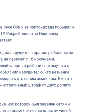
 в реке Оби и ее притоках мы побывали
о ТУ Росрыболовства Николаем
ватает.
м два нарушителя правил рыболовства.
а на перемет с 18 крючками.
вый запрет, а рыбачит потому, что в
ы объяснил нарушителю, что незнание
 передать это своим землякам. Вместо
нистративный штраф от двух до пяти
дке, нос которой был завален сетями,
идется возместить государству ущерб