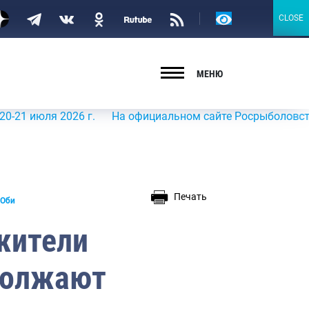
Версия
CLOSE
CLOSE
для
слабовидящих
МЕНЮ
июля 2026 г.
На официальном сайте Росрыболовства в и
Печать
 Оби
жители
должают