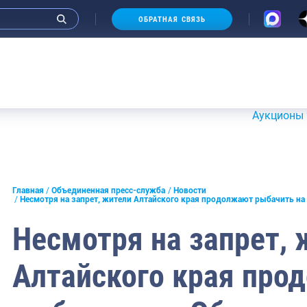
ОБРАТНАЯ СВЯЗЬ
Аукционы 20-21 
и интервью руководства
Главная
Объединенная пресс-служба
Новости
Несмотря на запрет, жители Алтайского края продолжают рыбачить на
СМИ
Несмотря на запрет, 
конференции
Алтайского края про
ическая литература
России