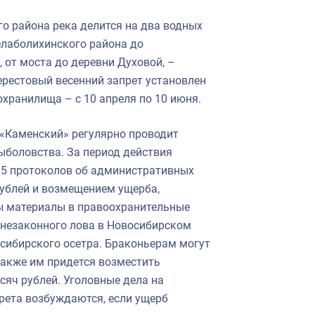
о района река делится на два водных
елаболихинского района до
 от моста до деревни Духовой, –
ерестовый весенний запрет установлен
охранилища – с 10 апреля по 10 июня.
«Каменский» регулярно проводит
ыболовства. За период действия
35 протоколов об административных
рублей и возмещением ущерба,
ы материалы в правоохранительные
 незаконного лова в Новосибирском
 сибирского осетра. Браконьерам могут
также им придется возместить
сяч рублей. Уголовные дела на
рета возбуждаются, если ущерб