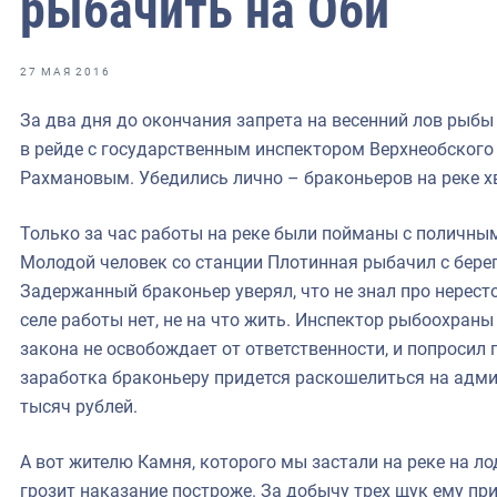
рыбачить на Оби
фрах
иканская экспедиция
27 МАЯ 2016
уховно-нравственных
За два дня до окончания запрета на весенний лов рыбы
в рейде с государственным инспектором Верхнеобског
ссии и мире
Рахмановым. Убедились лично – браконьеров на реке х
Только за час работы на реке были пойманы с поличны
Молодой человек со станции Плотинная рыбачил с берег
Задержанный браконьер уверял, что не знал про нересто
селе работы нет, не на что жить. Инспектор рыбоохран
закона не освобождает от ответственности, и попросил
заработка браконьеру придется раскошелиться на адми
тысяч рублей.
А вот жителю Камня, которого мы застали на реке на ло
грозит наказание построже. За добычу трех щук ему пр