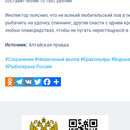
составит более 10 тыс. рублей.
Инспектор пояснил, что не всякий любительский лов в 
рыбачить на удочку, спиннинг, другие снасти с одним к
любых плавсредствах, чтобы не пугать нерестящуюся в 
Источник:
Алтайская правда
Метки:
#Сохранение
#Незаконный вылов
#Браконьеры
#Водные
#Рыбоохрана России
Odnoklassniki
Telegram
VK
Twitter
Facebook
Отправить