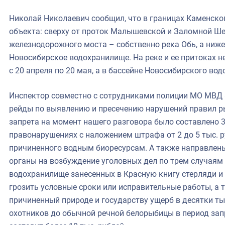
Николай Николаевич сообщил, что в границах Каменског
объекта: сверху от проток Малышевской и Заломной Ш
железнодорожного моста – собственно река Обь, а ниже,
Новосибирское водохранилище. На реке и ее притоках н
с 20 апреля по 20 мая, а в бассейне Новосибирского вод
Инспектор совместно с сотрудниками полиции МО МВД 
рейды по выявлению и пресечению нарушений правил р
запрета на момент нашего разговора было составлено 
правонарушениях с наложением штрафа от 2 до 5 тыс. 
причиненного водным биоресурсам. А также направлен
органы на возбуждение уголовных дел по трем случаям
водохранилище занесенных в Красную книгу стерляди и
грозить условные сроки или исправительные работы, а 
причиненный природе и государству ущерб в десятки ты
охотников до обычной речной белорыбицы в период зап