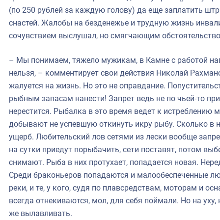
(по 250 рублей за каждую голову) да еще заплатить ш
снастей. Жалобы на безденежье и трудную жизнь инвал
сочувствием выслушал, но смягчающим обстоятельство
– Мы понимаем, тяжело мужикам, в Камне с работой на
нельзя, – комментирует свои действия Николай Рахман
жалуется на жизнь. Но это не оправдание. Попуститель
рыбным запасам нанести! Запрет ведь не по чьей-то пр
нерестится. Рыбалка в это время ведет к истреблению 
добывают не успевшую откинуть икру рыбу. Сколько в не
ущерб. Любительский лов сетями из лески вообще запр
на сутки приедут порыбачить, сети поставят, потом выбер
снимают. Рыба в них протухает, попадается новая. Нере
Среди браконьеров попадаются и малообеспеченные лю
реки, и те, у кого, судя по плавсредствам, моторам и ос
всегда отнекиваются, мол, для себя поймали. Но на уху
же вылавливать.