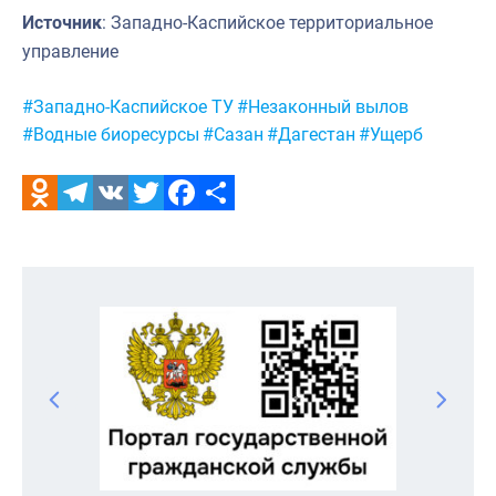
Источник
: Западно-Каспийское территориальное
управление
Метки:
#Западно-Каспийское ТУ
#Незаконный вылов
#Водные биоресурсы
#Сазан
#Дагестан
#Ущерб
Odnoklassniki
Telegram
VK
Twitter
Facebook
Отправить