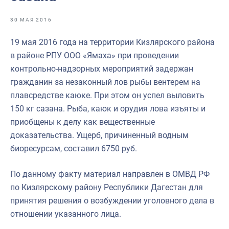
Отраслевые СМИ
30 МАЯ 2016
Выставки и конференции
19 мая 2016 года на территории Кизлярского района
Научно-практическая литература
в районе РПУ ООО «Ямаха» при проведении
Рыбоохрана России
контрольно-надзорных мероприятий задержан
гражданин за незаконный лов рыбы вентерем на
Отрасль в цифрах
плавсредстве каюке. При этом он успел выловить
Инфографика
150 кг сазана. Рыба, каюк и орудия лова изъяты и
приобщены к делу как вещественные
Большая африканская экспедиция
доказательства. Ущерб, причиненный водным
Укрепление духовно-нравственных ценностей
биоресурсам, составил 6750 руб.
События в России и мире
По данному факту материал направлен в ОМВД РФ
по Кизлярскому району Республики Дагестан для
принятия решения о возбуждении уголовного дела в
отношении указанного лица.