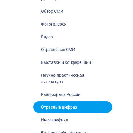
Отрасль в ци
Инфографика
Обзор СМИ
Большая афр
Фотогалерея
Укрепление д
ценностей
Видео
События в Ро
Отраслевые СМИ
Выставки и конференции
Научно-практическая
литература
Рыбоохрана России
Отрасль в цифрах
Инфографика
Большая африканская