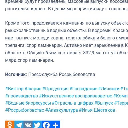
времени будут произведены массовые выпуски лососевы
растительноядных. В целом мероприятия идут в планов
Кроме того, продолжается кампания по выпуску объект
рыбохозяйственные водные объекты. В водоемы Красно
идет выпуск молоди карпа, толстолобика и белого амур
трепанга, спор ламинарии. Активно идет зарыбление в 
областях. Общий объем составляет 832,9 млн штук объе
млрд спор ламинарии.
Источник:
Пресс-служба Росрыболовства
Метки:
#Виктор Ашарин
#Продукция
#Госзадание
#Личинки
#То
#производство
#Искусственное воспроизводство
#Комп
#Водные биоресурсы
#Отрасль в цифрах
#Выпуск
#Терр
#Росрыболовство
#Аквакультура
#Илья Шестаков