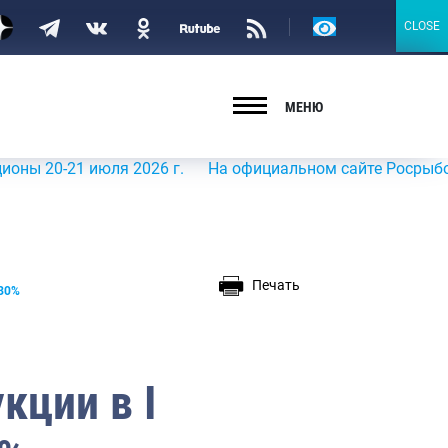
Версия
CLOSE
CLOSE
для
слабовидящих
МЕНЮ
0-21 июля 2026 г.
На официальном сайте Росрыболовства
Печать
 30%
кции в I