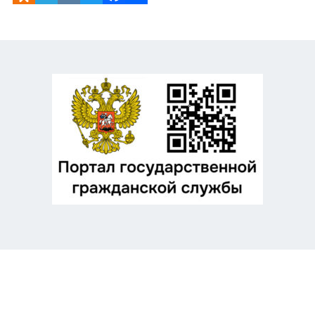
Odnoklassniki
Telegram
VK
Twitter
Facebook
Отправить