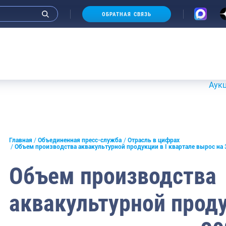
ОБРАТНАЯ СВЯЗЬ
Аукционы 2
и интервью руководства
Главная
Объединенная пресс-служба
Отрасль в цифрах
Объем производства аквакультурной продукции в I квартале вырос на
СМИ
Объем производства
конференции
аквакультурной проду
ическая литература
России