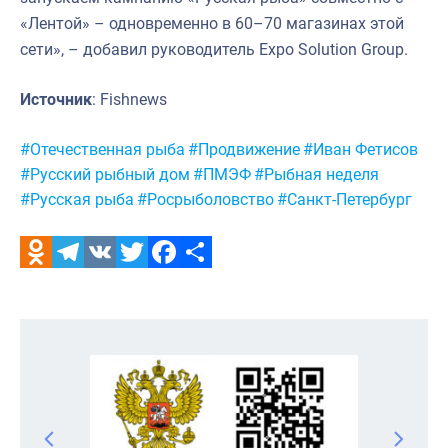
«Лентой» – одновременно в 60–70 магазинах этой
сети», – добавил руководитель Expo Solution Group.
Источник
: Fishnews
Метки:
#Отечественная рыба
#Продвижение
#Иван Фетисов
#Русский рыбный дом
#ПМЭФ
#Рыбная неделя
#Русская рыба
#Росрыболовство
#Санкт-Петербург
Odnoklassniki
Telegram
VK
Twitter
Facebook
Отправить