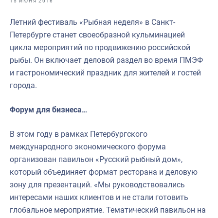
15 ИЮНЯ 2016
Отраслевые СМИ
Летний фестиваль «Рыбная неделя» в Санкт-
Выставки и конференции
Петербурге станет своеобразной кульминацией
Научно-практическая литература
цикла мероприятий по продвижению российской
рыбы. Он включает деловой раздел во время ПМЭФ
Рыбоохрана России
и гастрономический праздник для жителей и гостей
Отрасль в цифрах
города.
Инфографика
Форум для бизнеса…
Большая африканская экспедиция
В этом году в рамках Петербургского
Укрепление духовно-нравственных ценностей
международного экономического форума
События в России и мире
организован павильон «Русский рыбный дом»,
который объединяет формат ресторана и деловую
зону для презентаций. «Мы руководствовались
интересами наших клиентов и не стали готовить
глобальное мероприятие. Тематический павильон на