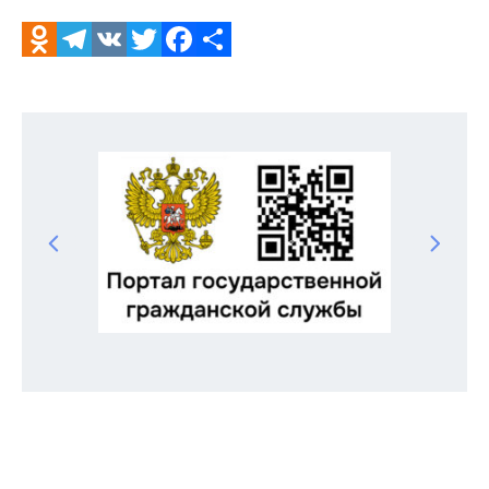
Odnoklassniki
Telegram
VK
Twitter
Facebook
Отправить