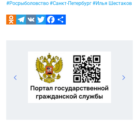
#Росрыболовство
#Санкт-Петербург
#Илья Шестаков
Odnoklassniki
Telegram
VK
Twitter
Facebook
Отправить