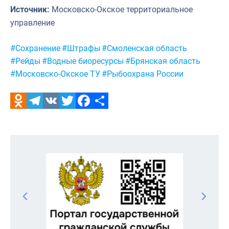
Источник:
Московско-Окское территориальное
управление
Метки:
#Сохранение
#Штрафы
#Смоленская область
#Рейды
#Водные биоресурсы
#Брянская область
#Московско-Окское ТУ
#Рыбоохрана России
Odnoklassniki
Telegram
VK
Twitter
Facebook
Отправить