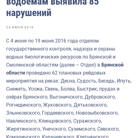
водоемам выявила 85
Отраслевые СМИ
нарушений
Выставки и конференции
Научно-практическая литература
24 ИЮНЯ 2016
Рыбоохрана России
С 4 июня по 19 июня 2016 года отделом
государственного контроля, надзора и охраны
Отрасль в цифрах
водных биологических ресурсов по Брянской и
Инфографика
Смоленской областям (далее – Отдел) в
Брянской
области
проведено 62 плановых рейдовых
Большая африканская экспедиция
мероприятия на реках: Десна, Судость, Беседь, Ипуть,
Укрепление духовно-нравственных ценностей
Снежеть, Усожа, Свень, Болва, Быстрик; прудах и
озёрах Брянского, Выгоничского, Дубровского,
События в России и мире
Рогнединского, Жуковского, Дятьковского,
Злынковского, Гордеевского, Новозыбковского,
Навлинского, Клинцовского, Суражского,
Жирятинского, Унечского, Суземского, Севского,
Комаричского, Карачевского, Клетнянского,