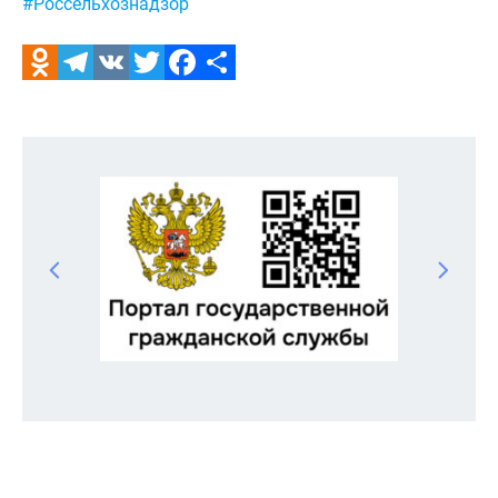
#Россельхознадзор
Odnoklassniki
Telegram
VK
Twitter
Facebook
Отправить