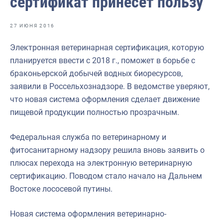
сертификат принесет пользу
Отраслевые СМИ
Выставки и конференции
27 ИЮНЯ 2016
Научно-практическая литература
Электронная ветеринарная сертификация, которую
планируется ввести с 2018 г., поможет в борьбе с
Рыбоохрана России
браконьерской добычей водных биоресурсов,
Отрасль в цифрах
заявили в Россельхознадзоре. В ведомстве уверяют,
что новая система оформления сделает движение
Инфографика
пищевой продукции полностью прозрачным.
Большая африканская экспедиция
Федеральная служба по ветеринарному и
Укрепление духовно-нравственных ценностей
фитосанитарному надзору решила вновь заявить о
События в России и мире
плюсах перехода на электронную ветеринарную
сертификацию. Поводом стало начало на Дальнем
Востоке лососевой путины.
Новая система оформления ветеринарно-