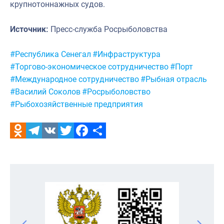
крупнотоннажных судов.
Источник:
Пресс-служба Росрыболовства
Метки:
#Республика Сенегал
#Инфраструктура
#Торгово-экономическое сотрудничество
#Порт
#Международное сотрудничество
#Рыбная отрасль
#Василий Соколов
#Росрыболовство
#Рыбохозяйственные предприятия
Odnoklassniki
Telegram
VK
Twitter
Facebook
Отправить