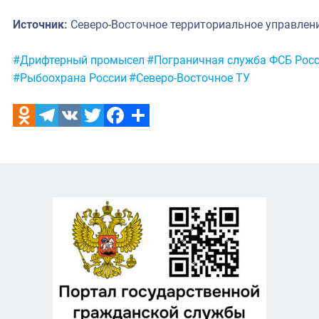
Источник:
Северо-Восточное территориальное управлен
Метки:
#Дрифтерный промысел
#Пограничная служба ФСБ Рос
#Рыбоохрана России
#Северо-Восточное ТУ
Odnoklassniki
Telegram
VK
Twitter
Facebook
Отправить