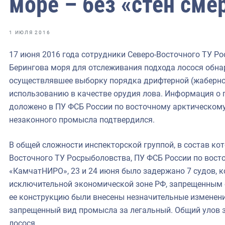
море – без «стен сме
фрах
иканская экспедиция
1 ИЮЛЯ 2016
уховно-нравственных
17 июня 2016 года сотрудники Северо-Восточного ТУ Ро
Берингова моря для отслеживания подхода лосося обн
ссии и мире
осуществлявшее выборку порядка дрифтерной (жаберной
использованию в качестве орудия лова. Информация о
доложено в ПУ ФСБ России по восточному арктическому
незаконного промысла подтвердился.
В общей сложности инспекторской группой, в состав ко
Восточного ТУ Росрыболовства, ПУ ФСБ России по вост
«КамчатНИРО», 23 и 24 июня было задержано 7 судов, 
исключительной экономической зоне РФ, запрещенным 
ее конструкцию были внесены незначительные изменени
запрещенный вид промысла за легальный. Общий улов 
лосося.