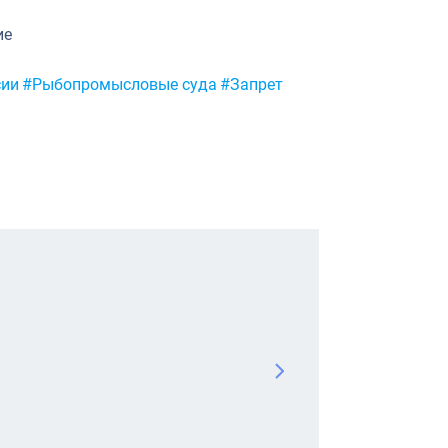
ие
сии
#Рыбопромысловые суда
#Запрет