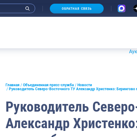
ОБРАТНАЯ СВЯЗЬ
Аукционы 2
и интервью руководства
Главная
Объединенная пресс-служба
Новости
Руководитель Северо-Восточного ТУ Александр Христенко: Берингово м
СМИ
Руководитель Северо
конференции
Александр Христенко
ическая литература
России