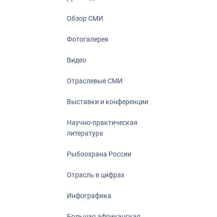
Отрасль в ци
Инфографика
Обзор СМИ
Большая афр
Фотогалерея
Укрепление д
ценностей
Видео
События в Ро
Отраслевые СМИ
Выставки и конференции
Научно-практическая
литература
Рыбоохрана России
Отрасль в цифрах
Инфографика
Большая африканская