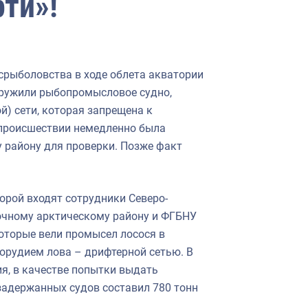
рти»!
срыболовства в ходе облета акватории
аружили рыбопромысловое судно,
) сети, которая запрещена к
 происшествии немедленно была
 району для проверки. Позже факт
торой входят сотрудники Северо-
очному арктическому району и ФГБНУ
которые вели промысел лосося в
орудием лова – дрифтерной сетью. В
я, в качестве попытки выдать
задержанных судов составил 780 тонн