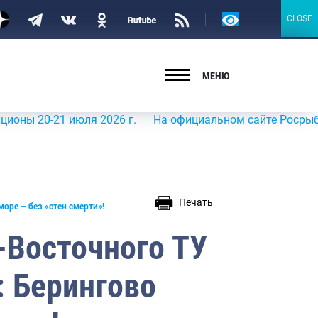
Версия
CLOSE
CLOSE
для
слабовидящих
МЕНЮ
0-21 июля 2026 г.
На официальном сайте Росрыболовства
Печать
оре – без «стен смерти»!
-Восточного ТУ
: Берингово