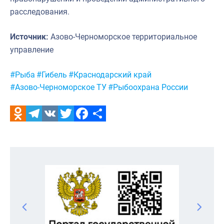
расследования.
Источник:
Азово-Черноморское территориальное
управление
Метки:
#Рыба
#Гибель
#Краснодарский край
#Азово-Черноморское ТУ
#Рыбоохрана России
Odnoklassniki
Telegram
VK
Twitter
Facebook
Отправить