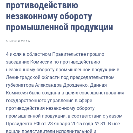
противодействию
Отраслевые СМИ
незаконному обороту
Выставки и конференции
промышленной продукции
Научно-практическая литература
Рыбоохрана России
5 ИЮЛЯ 2016
Отрасль в цифрах
4 июля в областном Правительстве прошло
Инфографика
заседание Комиссии по противодействию
незаконному обороту промышленной продукции в
Большая африканская экспедиция
Ленинградской области под председательством
Укрепление духовно-нравственных ценностей
губернатора Александра Дрозденко. Данная
Комиссия была создана в целях совершенствования
События в России и мире
государственного управления в сфере
противодействия незаконному обороту
промышленной продукции, в соответствии с указом
Президента РФ от 23 января 2015 года № 31. В нее
вошли представители исполнительной и