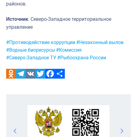
районов.
Источник
: Северо-Западное территориальное
управление
Метки:
#Противодействие коррупции
#Незаконный вылов
#Водные биоресурсы
#Комиссия
#Северо-Западное ТУ
#Рыбоохрана России
Odnoklassniki
Telegram
VK
Twitter
Facebook
Отправить