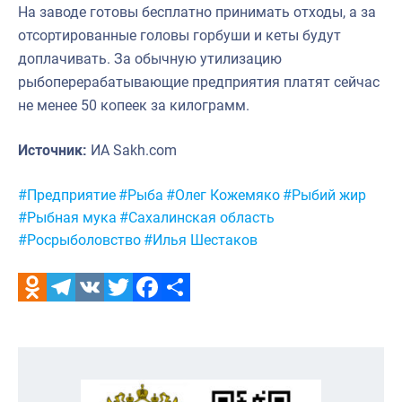
На заводе готовы бесплатно принимать отходы, а за
отсортированные головы горбуши и кеты будут
доплачивать. За обычную утилизацию
рыбоперерабатывающие предприятия платят сейчас
не менее 50 копеек за килограмм.
Источник:
ИА Sakh.com
Метки:
#Предприятие
#Рыба
#Олег Кожемяко
#Рыбий жир
#Рыбная мука
#Сахалинская область
#Росрыболовство
#Илья Шестаков
Odnoklassniki
Telegram
VK
Twitter
Facebook
Отправить