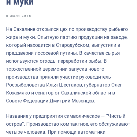
и муки
Отраслевые СМИ
Выставки и конференции
8 ИЮЛЯ 2016
Научно-практическая литература
На Сахалине открылся цех по производству рыбьего
жира и муки. Опытную партию продукции на заводе,
Рыбоохрана России
который находится в Стародубском, выпустили в
Отрасль в цифрах
преддверии лососевой путины. В качестве сырья
используются отходы переработки рыбы. В
Инфографика
торжественной церемонии запуска нового
Большая африканская экспедиция
производства приняли участие руководитель
Росрыболовства Илья Шестаков, губернатор Олег
Укрепление духовно-нравственных ценностей
Кожемяко и сенатор от Сахалинской области в
События в России и мире
Совете Федерации Дмитрий Мезенцев.
Название у предприятия символическое — “Чистый
остров”. Производство компактное, его обслуживают
четыре человека. При помощи автоматики