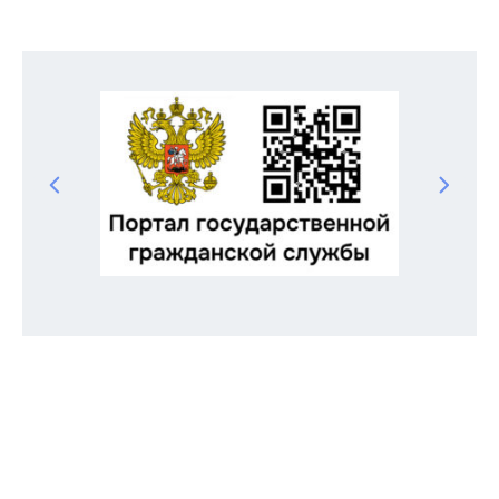
Odnoklassniki
Telegram
VK
Twitter
Facebook
Отправить