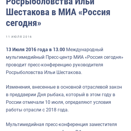
Росрыболовства Ильи
Отраслевые СМИ
Шестакова в МИА «Россия
Выставки и конференции
сегодня»
Научно-практическая литература
Рыбоохрана России
11 ИЮЛЯ 2016
Отрасль в цифрах
13 Июля 2016 года в 13.00
Международный
мультимедийный Пресс-центр МИА «Россия сегодня»
Инфографика
проводит пресс-конференцию руководителя
Большая африканская экспедиция
Росрыболовства Ильи Шестакова.
Укрепление духовно-нравственных ценностей
Изменения, внесенные в основной отраслевой закон
События в России и мире
в преддверии Дня рыбака, который в этом году в
России отмечали 10 июля, определяют условия
работы отрасли с 2018 года.
Мультимедийная пресс-конференция заместителя