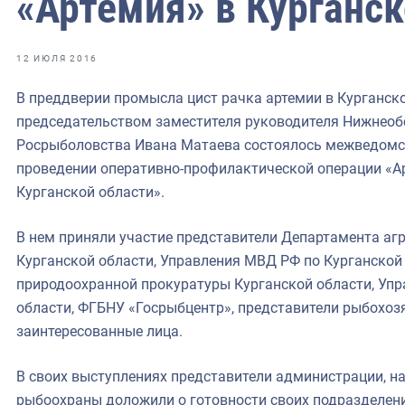
«Артемия» в Курганск
фрах
иканская экспедиция
12 ИЮЛЯ 2016
уховно-нравственных
В преддверии промысла цист рачка артемии в Курганско
председательством заместителя руководителя Нижнеоб
ссии и мире
Росрыболовства Ивана Матаева состоялось межведомст
проведении оперативно-профилактической операции «Ар
Курганской области».
В нем приняли участие представители Департамента а
Курганской области, Управления МВД РФ по Курганской
природоохранной прокуратуры Курганской области, Упр
области, ФГБНУ «Госрыбцентр», представители рыбохозя
заинтересованные лица.
В своих выступлениях представители администрации, н
рыбоохраны доложили о готовности своих подразделени