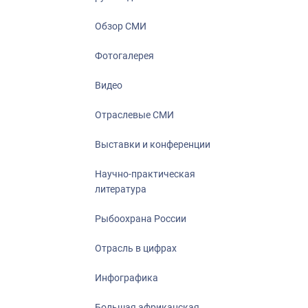
Отрасль в ци
Инфографика
Обзор СМИ
Большая афр
Фотогалерея
Укрепление д
ценностей
Видео
События в Ро
Отраслевые СМИ
Выставки и конференции
Научно-практическая
литература
Рыбоохрана России
Отрасль в цифрах
Инфографика
Большая африканская