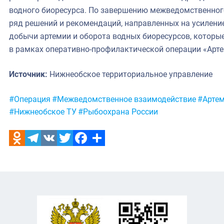
водного биоресурса. По завершению межведомственног
ряд решений и рекомендаций, направленных на усилени
добычи артемии и оборота водных биоресурсов, которые
в рамках оперативно-профилактической операции «Арте
Источник:
Нижнеобское территориальное управление
Метки:
#Операция
#Межведомственное взаимодействие
#Арте
#Нижнеобское ТУ
#Рыбоохрана России
Odnoklassniki
Telegram
VK
Twitter
Facebook
Отправить