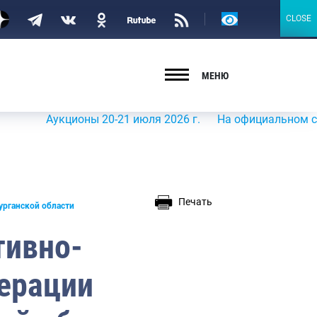
Версия
CLOSE
CLOSE
для
слабовидящих
МЕНЮ
Аукционы 20-21 июля 2026 г.
На официальном сайте Рос
Печать
урганской области
тивно-
ерации