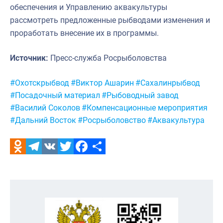
обеспечения и Управлению аквакультуры
рассмотреть предложенные рыбводами изменения и
проработать внесение их в программы.
Источник:
Пресс-служба Росрыболовства
Метки:
#Охотскрыбвод
#Виктор Ашарин
#Сахалинрыбвод
#Посадочный материал
#Рыбоводный завод
#Василий Соколов
#Компенсационные мероприятия
#Дальний Восток
#Росрыболовство
#Аквакультура
Odnoklassniki
Telegram
VK
Twitter
Facebook
Отправить