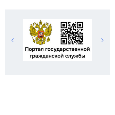
Odnoklassniki
Telegram
VK
Twitter
Facebook
Отправить